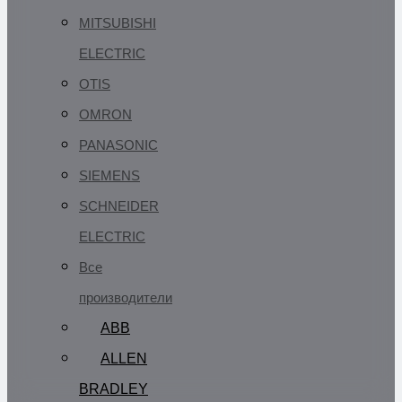
MITSUBISHI
ELECTRIC
OTIS
OMRON
PANASONIC
SIEMENS
SCHNEIDER
ELECTRIC
Все
производители
ABB
ALLEN
BRADLEY