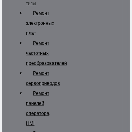
типы
Ремонт
электронных
плат
Ремонт
частотных
преобразователей
Ремонт
сервоприводов
Ремонт
панелей
оператора,
HMI