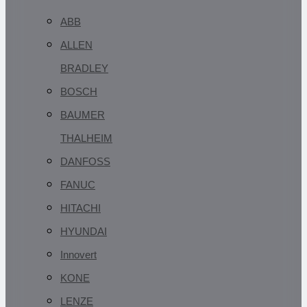
ABB
ALLEN
BRADLEY
BOSCH
BAUMER
THALHEIM
DANFOSS
FANUC
HITACHI
HYUNDAI
Innovert
KONE
LENZE