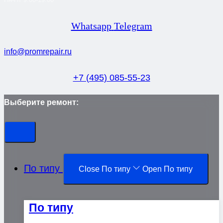
Whatsapp
Telegram
info@promrepair.ru
+7 (495) 085-55-23
Выберите ремонт:
По типу
Close По типу
Open По типу
По типу