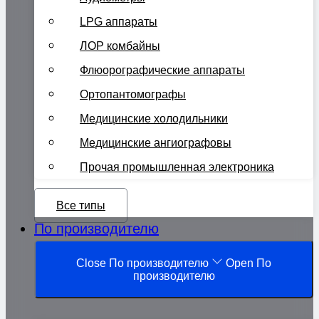
LPG аппараты
ЛОР комбайны
Флюорографические аппараты
Ортопантомографы
Медицинские холодильники
Медицинские ангиографовы
Прочая промышленная электроника
Все типы
По производителю
Close По производителю
Open По
производителю