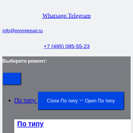
Whatsapp
Telegram
info@promrepair.ru
+7 (495) 085-55-23
Выберите ремонт:
По типу
Close По типу
Open По типу
По типу