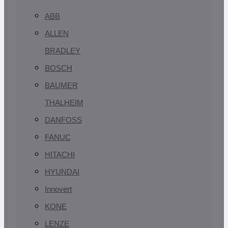
ABB
ALLEN
BRADLEY
BOSCH
BAUMER
THALHEIM
DANFOSS
FANUC
HITACHI
HYUNDAI
Innovert
KONE
LENZE