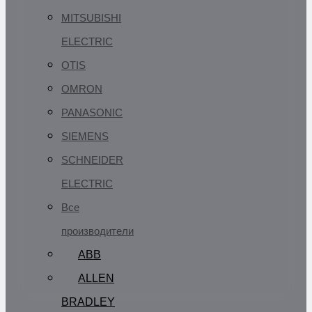
MITSUBISHI
ELECTRIC
OTIS
OMRON
PANASONIC
SIEMENS
SCHNEIDER
ELECTRIC
Все
производители
ABB
ALLEN
BRADLEY