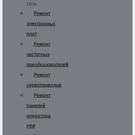
типы
Ремонт
электронных
плат
Ремонт
частотных
преобразователей
Ремонт
сервоприводов
Ремонт
панелей
оператора,
HMI