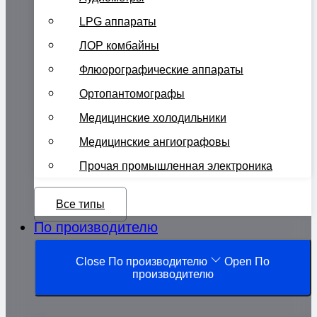
LPG аппараты
ЛОР комбайны
Флюорографические аппараты
Ортопантомографы
Медицинские холодильники
Медицинские ангиографовы
Прочая промышленная электроника
Все типы
По производителю
Close По производителю
Open По
производителю