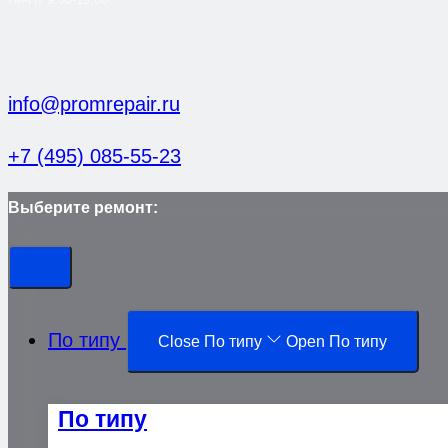
info@promrepair.ru
+7 (495) 085-55-23
Выберите ремонт:
По типу
Close По типу
Open По типу
По типу