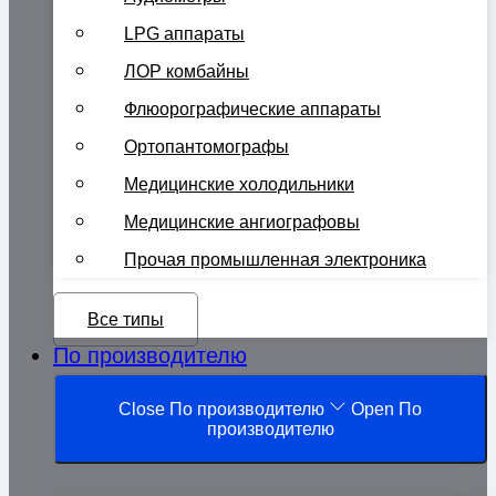
LPG аппараты
ЛОР комбайны
Флюорографические аппараты
Ортопантомографы
Медицинские холодильники
Медицинские ангиографовы
Прочая промышленная электроника
Все типы
По производителю
Close По производителю
Open По
производителю