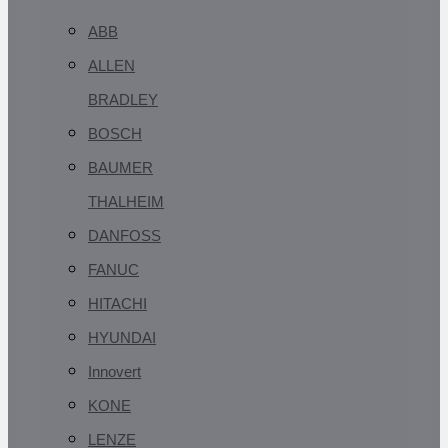
ABB
ALLEN
BRADLEY
BOSCH
BAUMER
THALHEIM
DANFOSS
FANUC
HITACHI
HYUNDAI
Innovert
KONE
LENZE