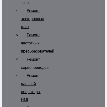
типы
Ремонт
электронных
плат
Ремонт
частотных
преобразователей
Ремонт
сервоприводов
Ремонт
панелей
оператора,
HMI