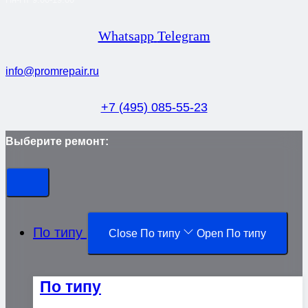
Whatsapp
Telegram
info@promrepair.ru
+7 (495) 085-55-23
Выберите ремонт:
По типу
Close По типу
Open По типу
По типу