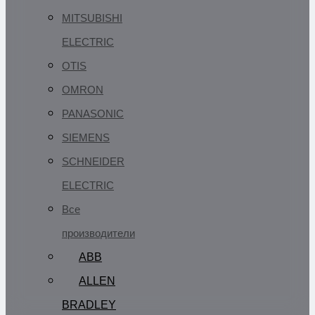
MITSUBISHI
ELECTRIC
OTIS
OMRON
PANASONIC
SIEMENS
SCHNEIDER
ELECTRIC
Все
производители
ABB
ALLEN
BRADLEY