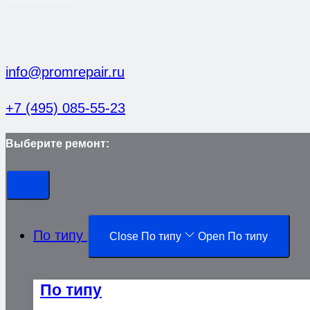
info@promrepair.ru
+7 (495) 085-55-23
Выберите ремонт:
По типу
Close По типу
Open По типу
По типу