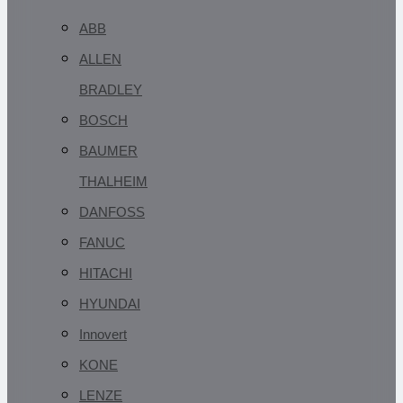
ABB
ALLEN
BRADLEY
BOSCH
BAUMER
THALHEIM
DANFOSS
FANUC
HITACHI
HYUNDAI
Innovert
KONE
LENZE