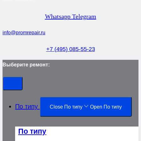
Whatsapp
Telegram
info@promrepair.ru
+7 (495) 085-55-23
Выберите ремонт:
По типу
Close По типу
Open По типу
По типу