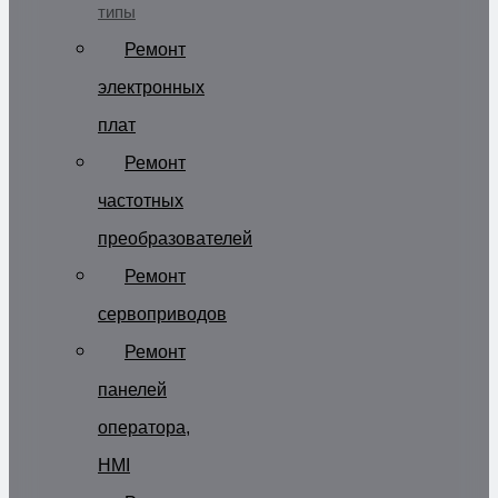
типы
Ремонт
электронных
плат
Ремонт
частотных
преобразователей
Ремонт
сервоприводов
Ремонт
панелей
оператора,
HMI