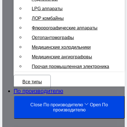
LPG аппараты
ЛОР комбайны
Флюорографические аппараты
Ортопантомографы
Медицинские холодильники
Медицинские ангиографовы
Прочая промышленная электроника
Все типы
По производителю
Close По производителю
Open По
производителю