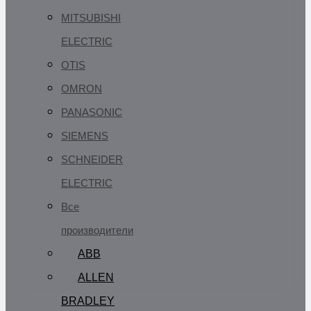
MITSUBISHI
ELECTRIC
OTIS
OMRON
PANASONIC
SIEMENS
SCHNEIDER
ELECTRIC
Все
производители
ABB
ALLEN
BRADLEY