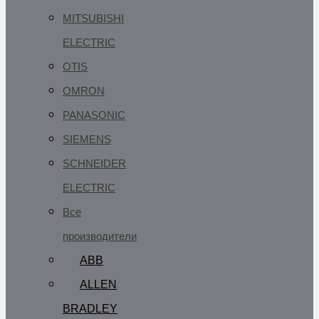
MITSUBISHI
ELECTRIC
OTIS
OMRON
PANASONIC
SIEMENS
SCHNEIDER
ELECTRIC
Все
производители
ABB
ALLEN
BRADLEY