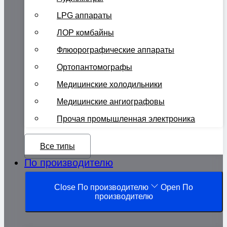
LPG аппараты
ЛОР комбайны
Флюорографические аппараты
Ортопантомографы
Медицинские холодильники
Медицинские ангиографовы
Прочая промышленная электроника
Все типы
По производителю
Close По производителю
Open По
производителю