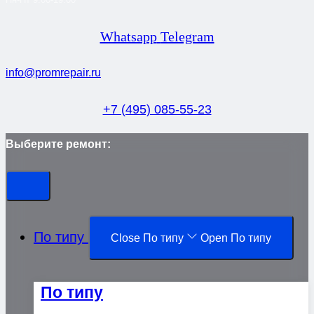
Whatsapp
Telegram
info@promrepair.ru
+7 (495) 085-55-23
Выберите ремонт:
По типу
Close По типу
Open По типу
По типу