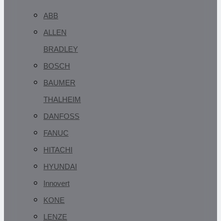
ABB
ALLEN
BRADLEY
BOSCH
BAUMER
THALHEIM
DANFOSS
FANUC
HITACHI
HYUNDAI
Innovert
KONE
LENZE