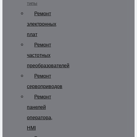
типы
Ремонт
электронных
плат
Ремонт
частотных
преобразователей
Ремонт
сервоприводов
Ремонт
панелей
оператора,
HMI