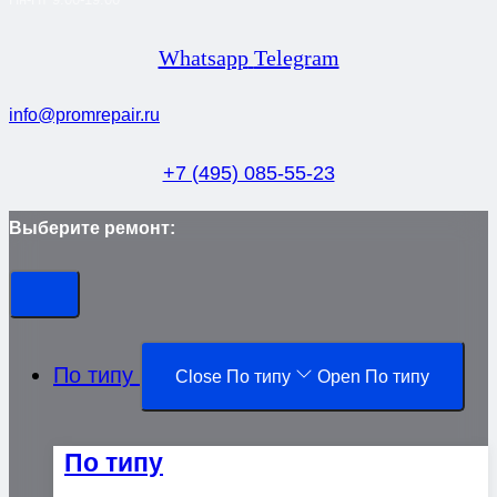
Whatsapp
Telegram
info@promrepair.ru
+7 (495) 085-55-23
Выберите ремонт:
По типу
Close По типу
Open По типу
По типу