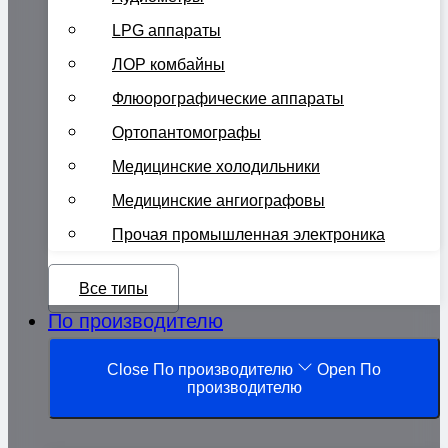
LPG аппараты
ЛОР комбайны
Флюорографические аппараты
Ортопантомографы
Медицинские холодильники
Медицинские ангиографовы
Прочая промышленная электроника
Все типы
По производителю
Close По производителю
Open По
производителю