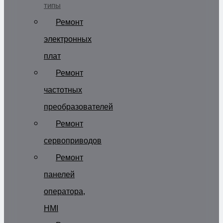
типы
Ремонт
электронных
плат
Ремонт
частотных
преобразователей
Ремонт
сервоприводов
Ремонт
панелей
оператора,
HMI