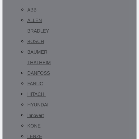
ABB
ALLEN
BRADLEY
BOSCH
BAUMER
THALHEIM
DANFOSS
FANUC
HITACHI
HYUNDAI
Innovert
KONE
LENZE