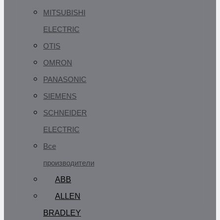
MITSUBISHI
ELECTRIC
OTIS
OMRON
PANASONIC
SIEMENS
SCHNEIDER
ELECTRIC
Все
производители
ABB
ALLEN
BRADLEY