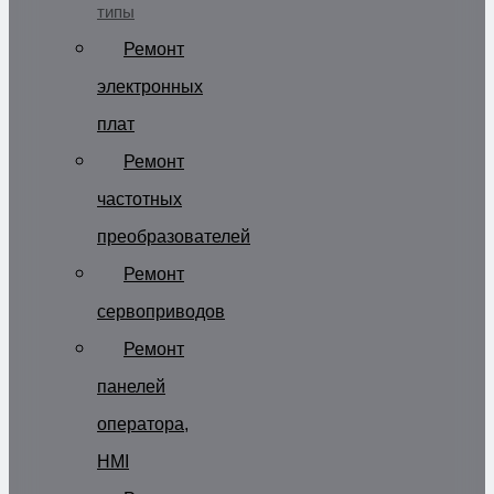
типы
Ремонт
электронных
плат
Ремонт
частотных
преобразователей
Ремонт
сервоприводов
Ремонт
панелей
оператора,
HMI