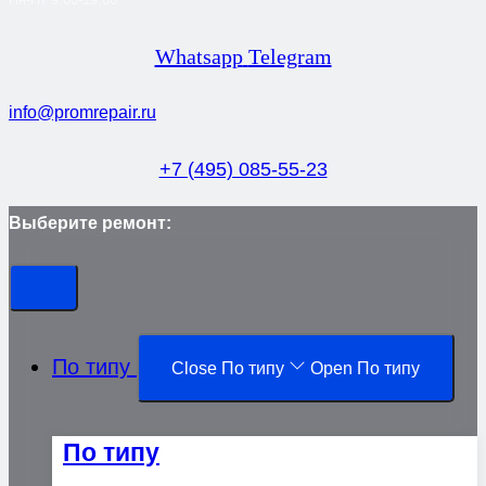
Whatsapp
Telegram
info@promrepair.ru
+7 (495) 085-55-23
Выберите ремонт:
По типу
Close По типу
Open По типу
По типу