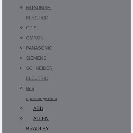
MITSUBISHI
ELECTRIC
OTIS
OMRON
PANASONIC
SIEMENS
SCHNEIDER
ELECTRIC
Все
производители
ABB
ALLEN
BRADLEY