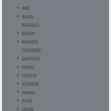
ABB
ALLEN
BRADLEY
BOSCH
BAUMER
THALHEIM
DANFOSS
FANUC
HITACHI
HYUNDAI
Innovert
KONE
LENZE