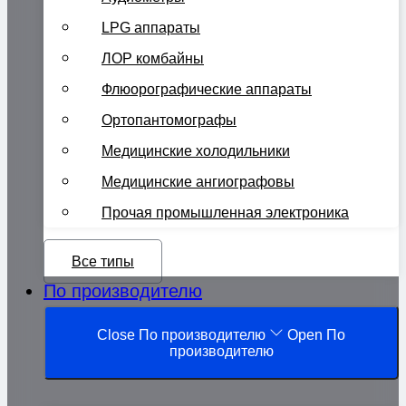
LPG аппараты
ЛОР комбайны
Флюорографические аппараты
Ортопантомографы
Медицинские холодильники
Медицинские ангиографовы
Прочая промышленная электроника
Все типы
По производителю
Close По производителю
Open По
производителю