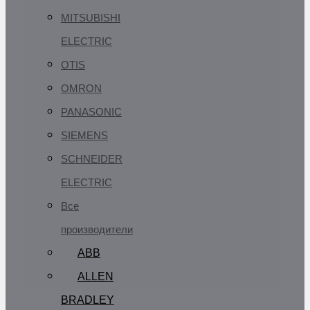
MITSUBISHI
ELECTRIC
OTIS
OMRON
PANASONIC
SIEMENS
SCHNEIDER
ELECTRIC
Все
производители
ABB
ALLEN
BRADLEY