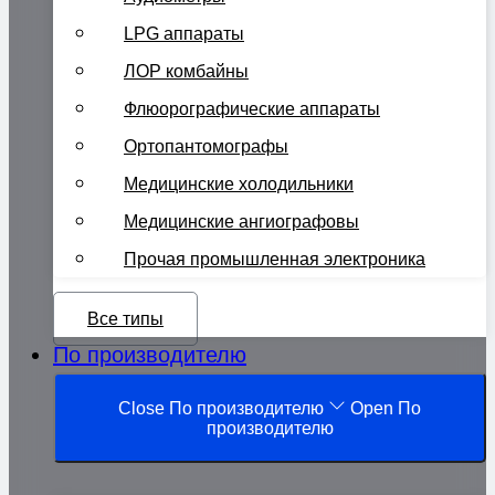
LPG аппараты
ЛОР комбайны
Флюорографические аппараты
Ортопантомографы
Медицинские холодильники
Медицинские ангиографовы
Прочая промышленная электроника
Все типы
По производителю
Close По производителю
Open По
производителю