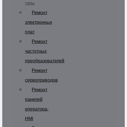
типы
Ремонт
электронных
плат
Ремонт
частотных
преобразователей
Ремонт
сервоприводов
Ремонт
панелей
оператора,
HMI