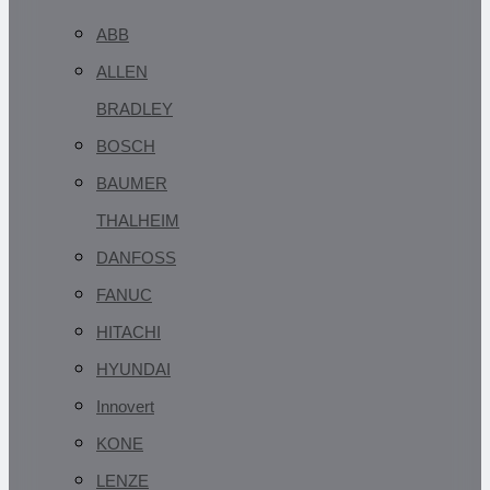
ABB
ALLEN
BRADLEY
BOSCH
BAUMER
THALHEIM
DANFOSS
FANUC
HITACHI
HYUNDAI
Innovert
KONE
LENZE