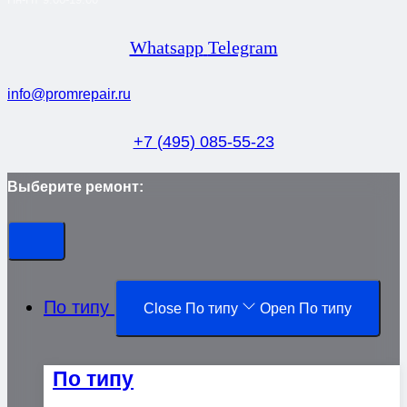
Whatsapp
Telegram
info@promrepair.ru
+7 (495) 085-55-23
Выберите ремонт:
По типу
Close По типу
Open По типу
По типу