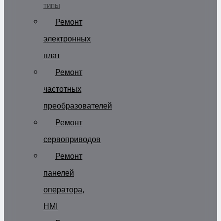
типы
Ремонт
электронных
плат
Ремонт
частотных
преобразователей
Ремонт
сервоприводов
Ремонт
панелей
оператора,
HMI