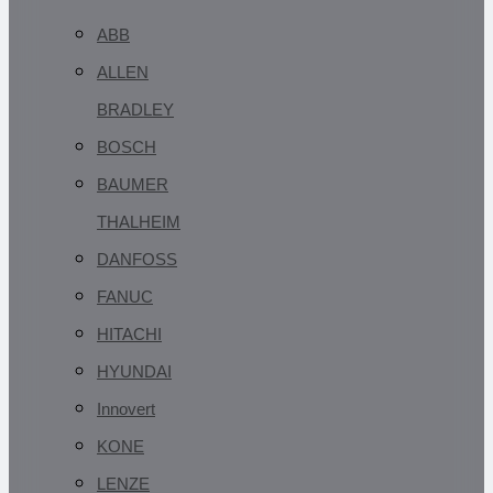
ABB
ALLEN
BRADLEY
BOSCH
BAUMER
THALHEIM
DANFOSS
FANUC
HITACHI
HYUNDAI
Innovert
KONE
LENZE