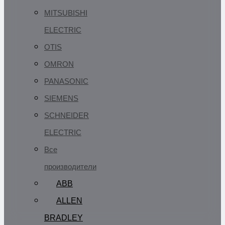
MITSUBISHI
ELECTRIC
OTIS
OMRON
PANASONIC
SIEMENS
SCHNEIDER
ELECTRIC
Все
производители
ABB
ALLEN
BRADLEY