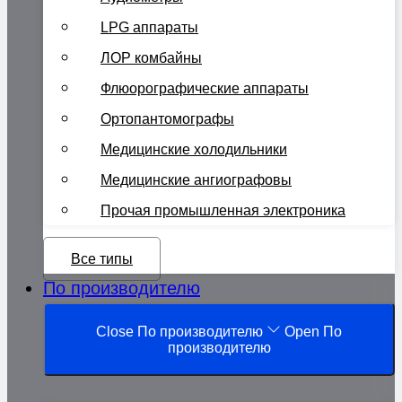
LPG аппараты
ЛОР комбайны
Флюорографические аппараты
Ортопантомографы
Медицинские холодильники
Медицинские ангиографовы
Прочая промышленная электроника
Все типы
По производителю
Close По производителю
Open По
производителю