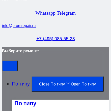
Whatsapp
Telegram
info@promrepair.ru
+7 (495) 085-55-23
Выберите ремонт:
По типу
Close По типу
Open По типу
По типу