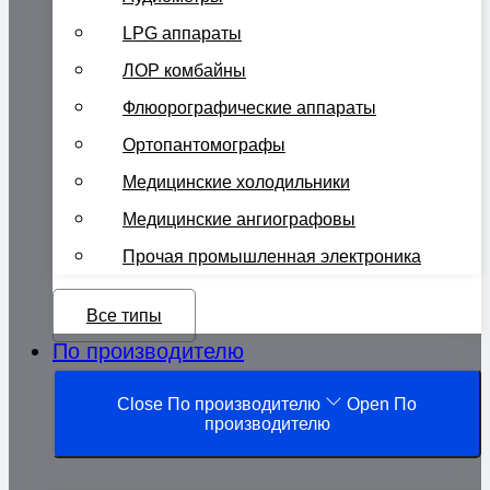
LPG аппараты
ЛОР комбайны
Флюорографические аппараты
Ортопантомографы
Медицинские холодильники
Медицинские ангиографовы
Прочая промышленная электроника
Все типы
По производителю
Close По производителю
Open По
производителю