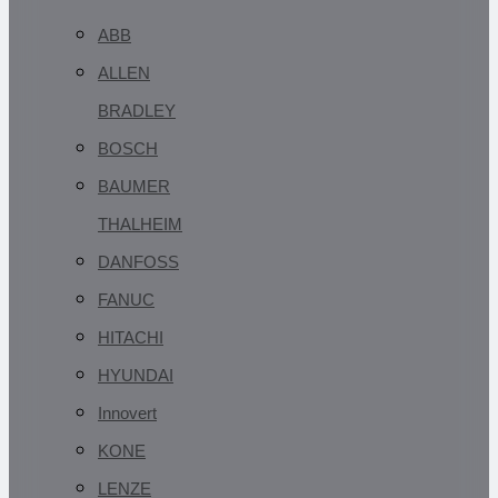
ABB
ALLEN
BRADLEY
BOSCH
BAUMER
THALHEIM
DANFOSS
FANUC
HITACHI
HYUNDAI
Innovert
KONE
LENZE