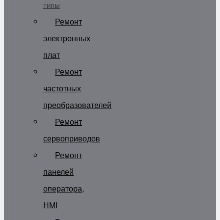
типы
Ремонт
электронных
плат
Ремонт
частотных
преобразователей
Ремонт
сервоприводов
Ремонт
панелей
оператора,
HMI