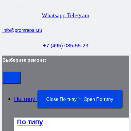
Whatsapp
Telegram
info@promrepair.ru
+7 (495) 085-55-23
Выберите ремонт:
По типу
Close По типу
Open По типу
По типу