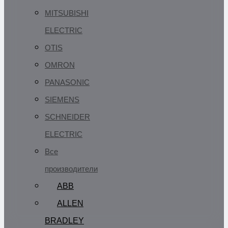
MITSUBISHI
ELECTRIC
OTIS
OMRON
PANASONIC
SIEMENS
SCHNEIDER
ELECTRIC
Все
производители
ABB
ALLEN
BRADLEY