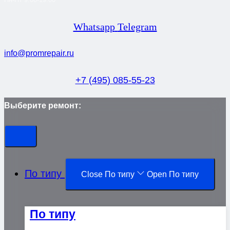
Whatsapp
Telegram
info@promrepair.ru
+7 (495) 085-55-23
Выберите ремонт:
По типу
Close По типу
Open По типу
По типу