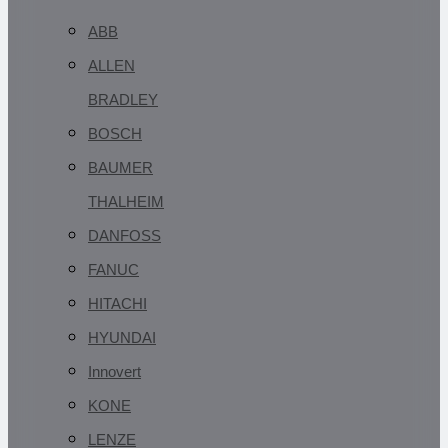
ABB
ALLEN
BRADLEY
BOSCH
BAUMER
THALHEIM
DANFOSS
FANUC
HITACHI
HYUNDAI
Innovert
KONE
LENZE