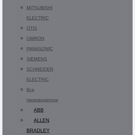
MITSUBISHI
ELECTRIC
OTIS
OMRON
PANASONIC
SIEMENS
SCHNEIDER
ELECTRIC
Все
производители
ABB
ALLEN
BRADLEY