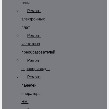
типы
Ремонт
электронных
плат
Ремонт
частотных
преобразователей
Ремонт
сервоприводов
Ремонт
панелей
оператора,
HMI