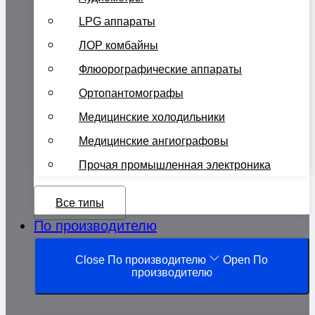
LPG аппараты
ЛОР комбайны
Флюорографические аппараты
Ортопантомографы
Медицинские холодильники
Медицинские ангиографовы
Прочая промышленная электроника
Все типы
По производителю
Close По производителю
Open По
производителю