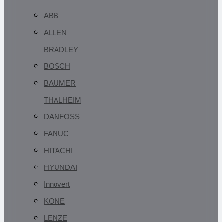
ABB
ALLEN
BRADLEY
BOSCH
BAUMER
THALHEIM
DANFOSS
FANUC
HITACHI
HYUNDAI
Innovert
KONE
LENZE