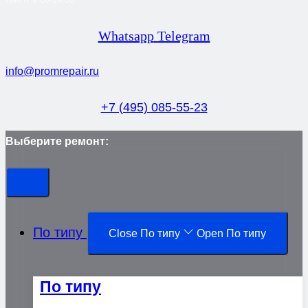
Whatsapp
Telegram
info@promrepair.ru
+7 (495) 085-55-23
Выберите ремонт:
По типу
Close По типу
Open По типу
По типу