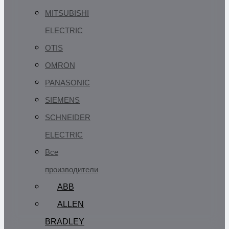
MITSUBISHI
ELECTRIC
OTIS
OMRON
PANASONIC
SIEMENS
SCHNEIDER
ELECTRIC
Все
производители
ABB
ALLEN
BRADLEY