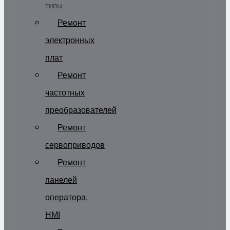
типы
Ремонт
электронных
плат
Ремонт
частотных
преобразователей
Ремонт
сервоприводов
Ремонт
панелей
оператора,
HMI