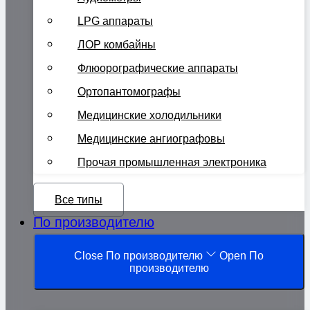
LPG аппараты
ЛОР комбайны
Флюорографические аппараты
Ортопантомографы
Медицинские холодильники
Медицинские ангиографовы
Прочая промышленная электроника
Все типы
По производителю
Close По производителю
Open По
производителю