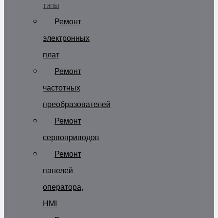
типы
Ремонт
электронных
плат
Ремонт
частотных
преобразователей
Ремонт
сервоприводов
Ремонт
панелей
оператора,
HMI