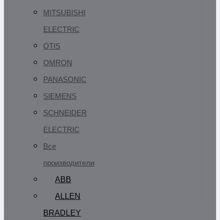
MITSUBISHI
ELECTRIC
OTIS
OMRON
PANASONIC
SIEMENS
SCHNEIDER
ELECTRIC
Все
производители
ABB
ALLEN
BRADLEY