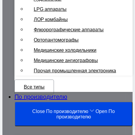
LPG аппараты
ЛОР комбайны
Флюорографические аппараты
Ортопантомографы
Медицинские холодильники
Медицинские ангиографовы
Прочая промышленная электроника
Все типы
По производителю
Close По производителю
Open По
производителю