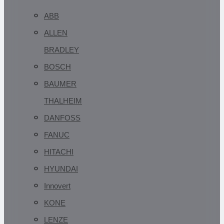
ABB
ALLEN
BRADLEY
BOSCH
BAUMER
THALHEIM
DANFOSS
FANUC
HITACHI
HYUNDAI
Innovert
KONE
LENZE