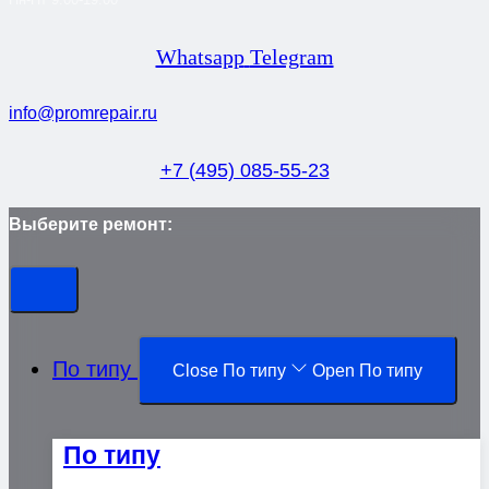
Whatsapp
Telegram
info@promrepair.ru
+7 (495) 085-55-23
Выберите ремонт:
По типу
Close По типу
Open По типу
По типу