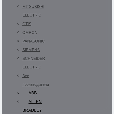
MITSUBISHI
ELECTRIC
OTIS
OMRON
PANASONIC
SIEMENS
SCHNEIDER
ELECTRIC
Все
производители
ABB
ALLEN
BRADLEY