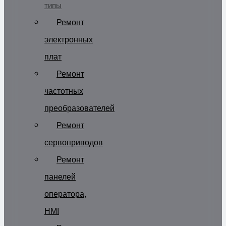
типы
Ремонт
электронных
плат
Ремонт
частотных
преобразователей
Ремонт
сервоприводов
Ремонт
панелей
оператора,
HMI