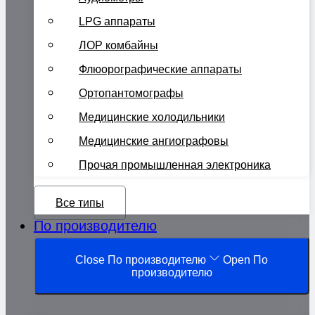
LPG аппараты
ЛОР комбайны
Флюорографические аппараты
Ортопантомографы
Медицинские холодильники
Медицинские ангиографовы
Прочая промышленная электроника
Все типы
По производителю
Close По производителю
Open По
производителю