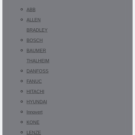
ABB
ALLEN
BRADLEY
BOSCH
BAUMER
THALHEIM
DANFOSS
FANUC
HITACHI
HYUNDAI
Innovert
KONE
LENZE