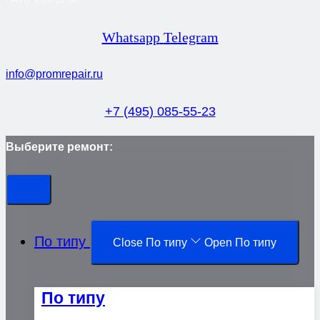
Whatsapp
Telegram
info@promrepair.ru
+7 (495) 085-55-23
Выберите ремонт:
По типу
Close По типу
Open По типу
По типу