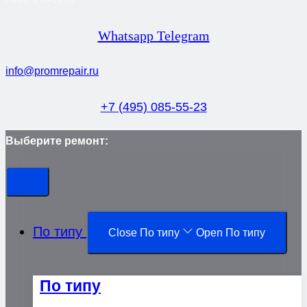
Whatsapp
Telegram
info@promrepair.ru
+7 (495) 085-55-23
Выберите ремонт:
По типу
Close По типу
Open По типу
По типу