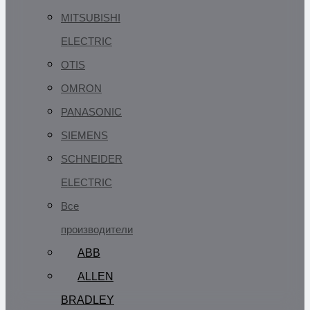
MITSUBISHI
ELECTRIC
OTIS
OMRON
PANASONIC
SIEMENS
SCHNEIDER
ELECTRIC
Все
производители
ABB
ALLEN
BRADLEY