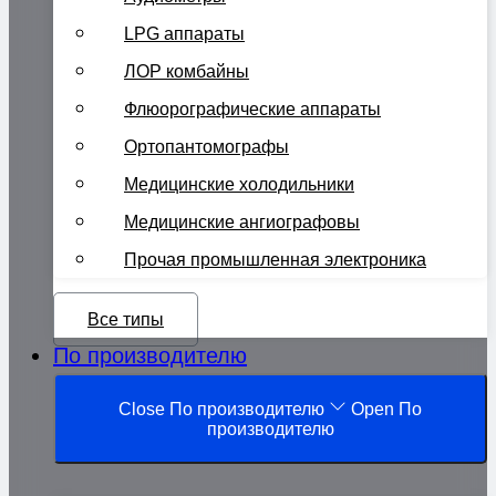
LPG аппараты
ЛОР комбайны
Флюорографические аппараты
Ортопантомографы
Медицинские холодильники
Медицинские ангиографовы
Прочая промышленная электроника
Все типы
По производителю
Close По производителю
Open По
производителю