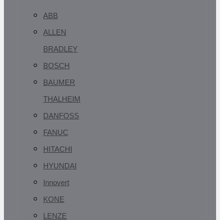
ABB
ALLEN
BRADLEY
BOSCH
BAUMER
THALHEIM
DANFOSS
FANUC
HITACHI
HYUNDAI
Innovert
KONE
LENZE