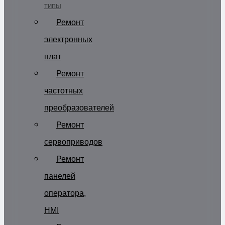
типы
Ремонт
электронных
плат
Ремонт
частотных
преобразователей
Ремонт
сервоприводов
Ремонт
панелей
оператора,
HMI