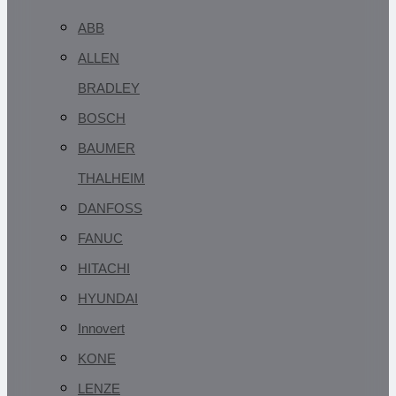
ABB
ALLEN
BRADLEY
BOSCH
BAUMER
THALHEIM
DANFOSS
FANUC
HITACHI
HYUNDAI
Innovert
KONE
LENZE