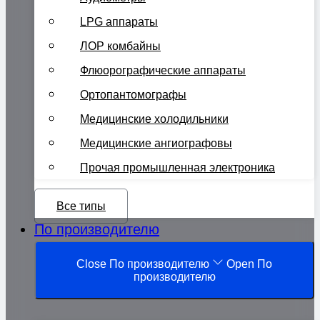
LPG аппараты
ЛОР комбайны
Флюорографические аппараты
Ортопантомографы
Медицинские холодильники
Медицинские ангиографовы
Прочая промышленная электроника
Все типы
По производителю
Close По производителю
Open По
производителю