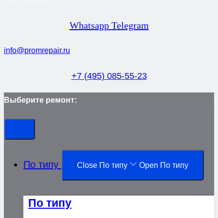
Whatsapp
Telegram
info@promrepair.ru
+7 (495) 085-55-23
Выберите ремонт:
По типу
Close По типу
Open По типу
По типу