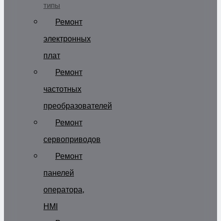
типы
Ремонт
электронных
плат
Ремонт
частотных
преобразователей
Ремонт
сервоприводов
Ремонт
панелей
оператора,
HMI