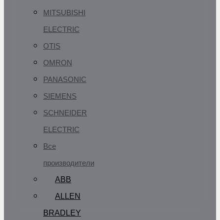
MITSUBISHI
ELECTRIC
OTIS
OMRON
PANASONIC
SIEMENS
SCHNEIDER
ELECTRIC
Все
производители
ABB
ALLEN
BRADLEY