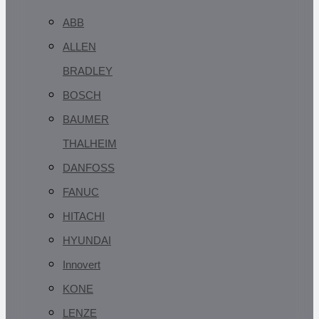
ABB
ALLEN
BRADLEY
BOSCH
BAUMER
THALHEIM
DANFOSS
FANUC
HITACHI
HYUNDAI
Innovert
KONE
LENZE