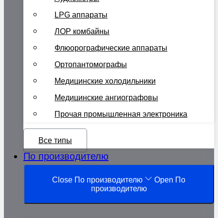
LPG аппараты
ЛОР комбайны
Флюорографические аппараты
Ортопантомографы
Медицинские холодильники
Медицинские ангиографовы
Прочая промышленная электроника
Все типы
По производителю
Close По производителю
Open По
производителю