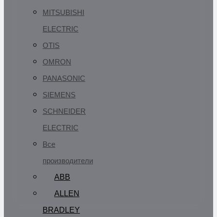
MITSUBISHI
ELECTRIC
OTIS
OMRON
PANASONIC
SIEMENS
SCHNEIDER
ELECTRIC
Все
производители
ABB
ALLEN
BRADLEY