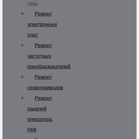
типы
Ремонт
электронных
плат
Ремонт
частотных
преобразователей
Ремонт
сервоприводов
Ремонт
панелей
оператора,
HMI