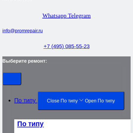
Whatsapp
Telegram
info@promrepair.ru
+7 (495) 085-55-23
Выберите ремонт:
По типу
Close По типу
Open По типу
По типу