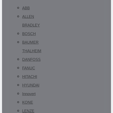
ABB
ALLEN
BRADLEY
BOSCH
BAUMER
THALHEIM
DANFOSS
FANUC
HITACHI
HYUNDAI
Innovert
KONE
LENZE