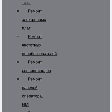
типы
Ремонт
электронных
плат
Ремонт
частотных
преобразователей
Ремонт
сервоприводов
Ремонт
панелей
оператора,
HMI