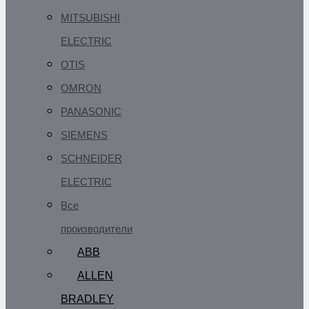
MITSUBISHI
ELECTRIC
OTIS
OMRON
PANASONIC
SIEMENS
SCHNEIDER
ELECTRIC
Все
производители
ABB
ALLEN
BRADLEY