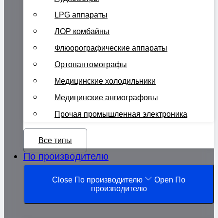
LPG аппараты
ЛОР комбайны
Флюорографические аппараты
Ортопантомографы
Медицинские холодильники
Медицинские ангиографовы
Прочая промышленная электроника
Все типы
По производителю
Close По производителю
Open По
производителю