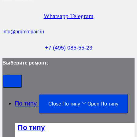
Whatsapp
Telegram
info@promrepair.ru
+7 (495) 085-55-23
Выберите ремонт:
По типу
Close По типу
Open По типу
По типу