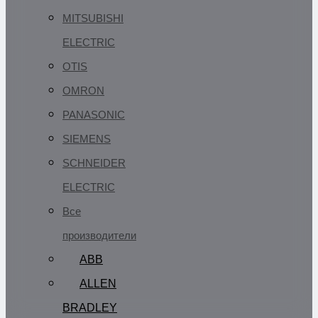
MITSUBISHI
ELECTRIC
OTIS
OMRON
PANASONIC
SIEMENS
SCHNEIDER
ELECTRIC
Все
производители
ABB
ALLEN
BRADLEY