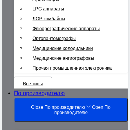
LPG аппараты
ЛОР комбайны
Флюорографические аппараты
Ортопантомографы
Медицинские холодильники
Медицинские ангиографовы
Прочая промышленная электроника
Все типы
По производителю
Close По производителю
Open По
производителю