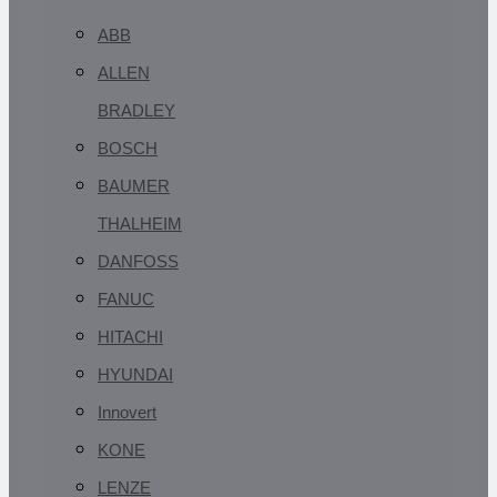
ABB
ALLEN
BRADLEY
BOSCH
BAUMER
THALHEIM
DANFOSS
FANUC
HITACHI
HYUNDAI
Innovert
KONE
LENZE