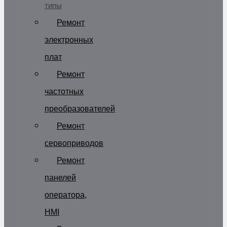
типы
Ремонт
электронных
плат
Ремонт
частотных
преобразователей
Ремонт
сервоприводов
Ремонт
панелей
оператора,
HMI