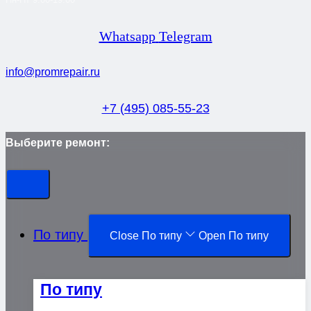
Whatsapp
Telegram
info@promrepair.ru
+7 (495) 085-55-23
Выберите ремонт:
По типу
Close По типу
Open По типу
По типу