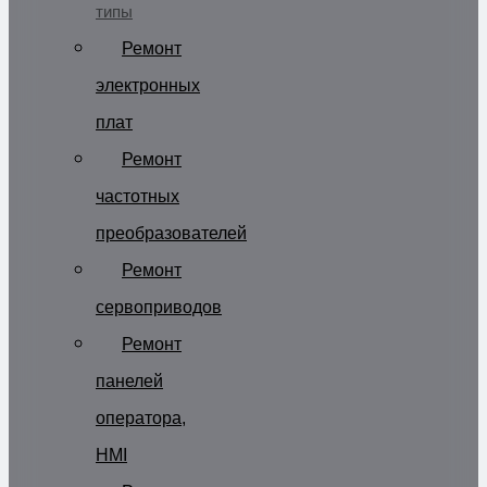
типы
Ремонт
электронных
плат
Ремонт
частотных
преобразователей
Ремонт
сервоприводов
Ремонт
панелей
оператора,
HMI