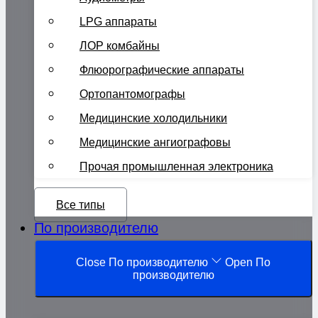
LPG аппараты
ЛОР комбайны
Флюорографические аппараты
Ортопантомографы
Медицинские холодильники
Медицинские ангиографовы
Прочая промышленная электроника
Все типы
По производителю
Close По производителю
Open По
производителю