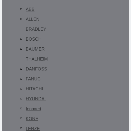
ABB
ALLEN
BRADLEY
BOSCH
BAUMER
THALHEIM
DANFOSS
FANUC
HITACHI
HYUNDAI
Innovert
KONE
LENZE