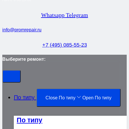
Whatsapp
Telegram
info@promrepair.ru
+7 (495) 085-55-23
Выберите ремонт:
По типу
Close По типу
Open По типу
По типу