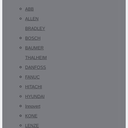
ABB
ALLEN
BRADLEY
BOSCH
BAUMER
THALHEIM
DANFOSS
FANUC
HITACHI
HYUNDAI
Innovert
KONE
LENZE