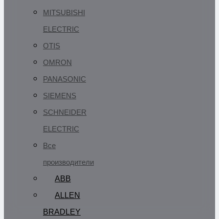
MITSUBISHI
ELECTRIC
OTIS
OMRON
PANASONIC
SIEMENS
SCHNEIDER
ELECTRIC
Все
производители
ABB
ALLEN
BRADLEY