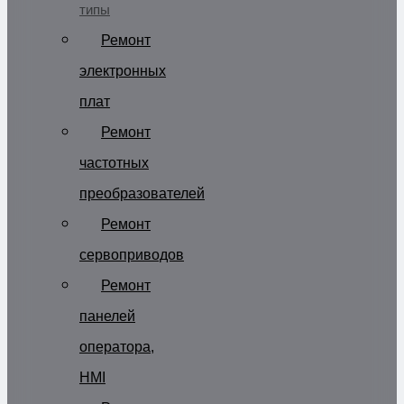
типы
Ремонт
электронных
плат
Ремонт
частотных
преобразователей
Ремонт
сервоприводов
Ремонт
панелей
оператора,
HMI