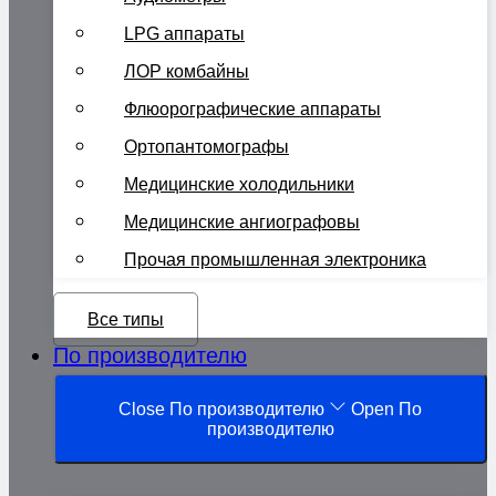
LPG аппараты
ЛОР комбайны
Флюорографические аппараты
Ортопантомографы
Медицинские холодильники
Медицинские ангиографовы
Прочая промышленная электроника
Все типы
По производителю
Close По производителю
Open По
производителю