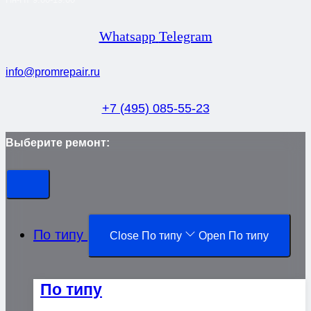
Whatsapp
Telegram
info@promrepair.ru
+7 (495) 085-55-23
Выберите ремонт:
По типу
Close По типу
Open По типу
По типу