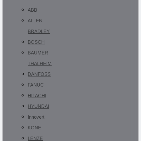
ABB
ALLEN
BRADLEY
BOSCH
BAUMER
THALHEIM
DANFOSS
FANUC
HITACHI
HYUNDAI
Innovert
KONE
LENZE