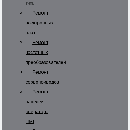
типы
Ремонт
электронных
плат
Ремонт
частотных
преобразователей
Ремонт
сервоприводов
Ремонт
панелей
оператора,
HMI