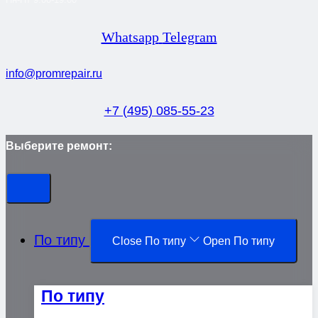
Whatsapp
Telegram
info@promrepair.ru
+7 (495) 085-55-23
Выберите ремонт:
По типу
Close По типу
Open По типу
По типу