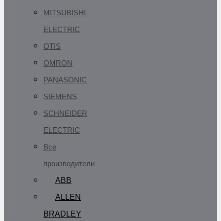
MITSUBISHI
ELECTRIC
OTIS
OMRON
PANASONIC
SIEMENS
SCHNEIDER
ELECTRIC
Все
производители
ABB
ALLEN
BRADLEY