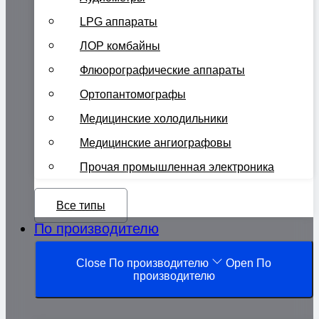
LPG аппараты
ЛОР комбайны
Флюорографические аппараты
Ортопантомографы
Медицинские холодильники
Медицинские ангиографовы
Прочая промышленная электроника
Все типы
По производителю
Close По производителю
Open По
производителю