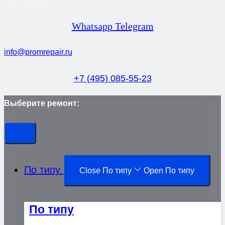
Whatsapp
Telegram
info@promrepair.ru
+7 (495) 085-55-23
Выберите ремонт:
По типу
Close По типу
Open По типу
По типу