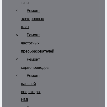
типы
Ремонт
электронных
плат
Ремонт
частотных
преобразователей
Ремонт
сервоприводов
Ремонт
панелей
оператора,
HMI