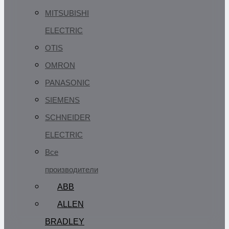
MITSUBISHI
ELECTRIC
OTIS
OMRON
PANASONIC
SIEMENS
SCHNEIDER
ELECTRIC
Все
производители
ABB
ALLEN
BRADLEY