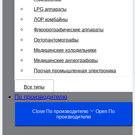
LPG аппараты
ЛОР комбайны
Флюорографические аппараты
Ортопантомографы
Медицинские холодильники
Медицинские ангиографовы
Прочая промышленная электроника
Все типы
По производителю
Close По производителю
Open По
производителю