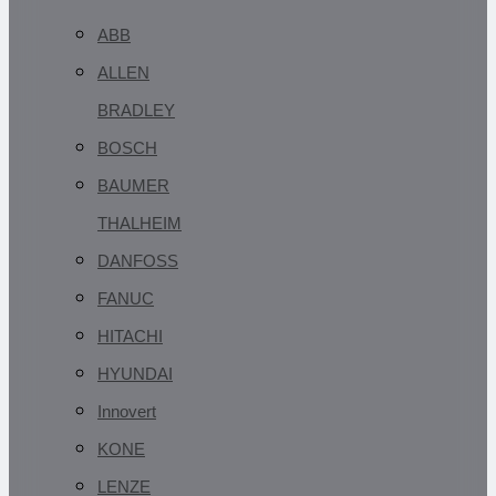
ABB
ALLEN
BRADLEY
BOSCH
BAUMER
THALHEIM
DANFOSS
FANUC
HITACHI
HYUNDAI
Innovert
KONE
LENZE