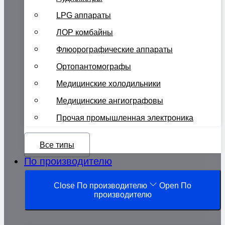
LPG аппараты
ЛОР комбайны
Флюорографические аппараты
Ортопантомографы
Медицинские холодильники
Медицинские ангиографовы
Прочая промышленная электроника
Все типы
По производителю
Close По производителю
Open По
производителю