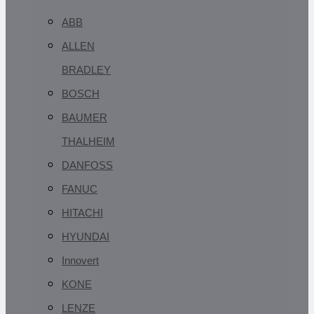
ABB
ALLEN
BRADLEY
BOSCH
BAUMER
THALHEIM
DANFOSS
FANUC
HITACHI
HYUNDAI
Innovert
KONE
LENZE