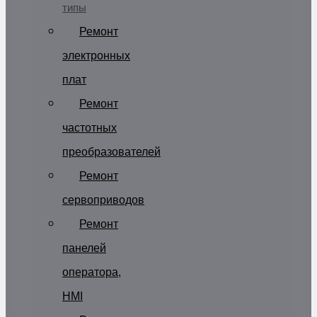
типы
Ремонт
электронных
плат
Ремонт
частотных
преобразователей
Ремонт
сервоприводов
Ремонт
панелей
оператора,
HMI