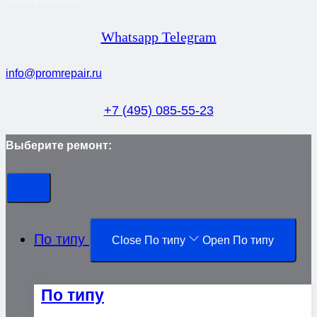
Whatsapp
Telegram
info@promrepair.ru
+7 (495) 085-55-23
Выберите ремонт:
По типу
Close По типу
Open По типу
По типу