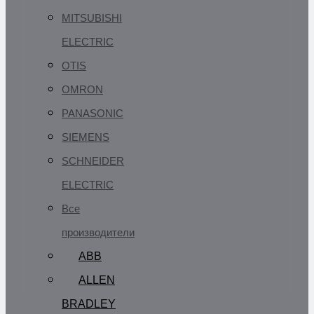
MITSUBISHI
ELECTRIC
OTIS
OMRON
PANASONIC
SIEMENS
SCHNEIDER
ELECTRIC
Все
производители
ABB
ALLEN
BRADLEY