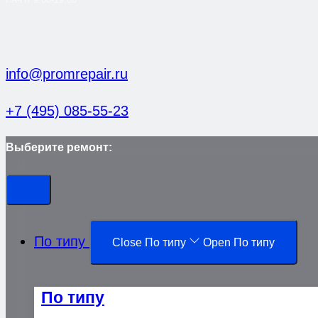
info@promrepair.ru
+7 (495) 085-55-23
Выберите ремонт:
По типу
Close По типу
Open По типу
По типу