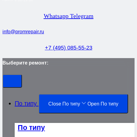
Whatsapp
Telegram
info@promrepair.ru
+7 (495) 085-55-23
Выберите ремонт:
По типу
Close По типу
Open По типу
По типу