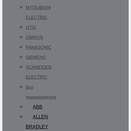
MITSUBISHI
ELECTRIC
OTIS
OMRON
PANASONIC
SIEMENS
SCHNEIDER
ELECTRIC
Все
производители
ABB
ALLEN
BRADLEY