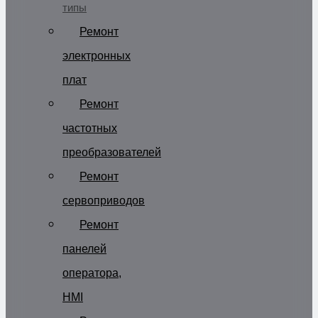
типы
Ремонт
электронных
плат
Ремонт
частотных
преобразователей
Ремонт
сервоприводов
Ремонт
панелей
оператора,
HMI