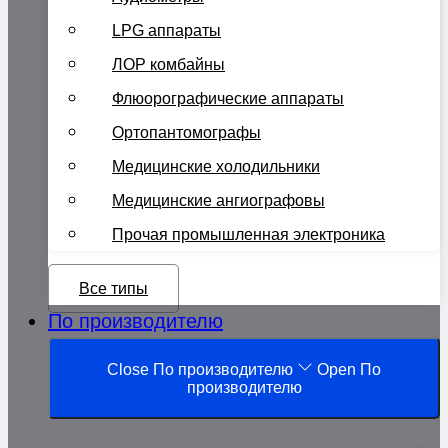
LPG аппараты
ЛОР комбайны
Флюорографические аппараты
Ортопантомографы
Медицинские холодильники
Медицинские ангиографовы
Прочая промышленная электроника
Все типы
По производителю
Close По производителю
Open По
производителю