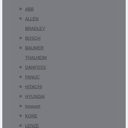
ABB
ALLEN
BRADLEY
BOSCH
BAUMER
THALHEIM
DANFOSS
FANUC
HITACHI
HYUNDAI
Innovert
KONE
LENZE