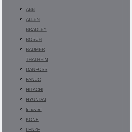
ABB
ALLEN
BRADLEY
BOSCH
BAUMER
THALHEIM
DANFOSS
FANUC
HITACHI
HYUNDAI
Innovert
KONE
LENZE