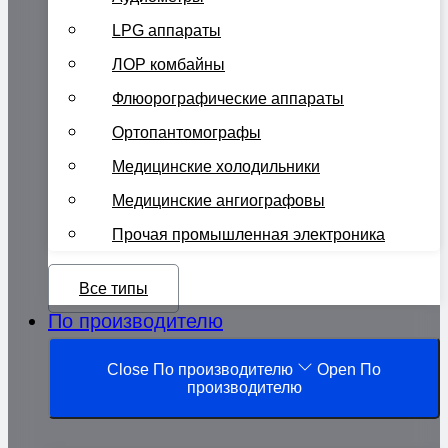
LPG аппараты
ЛОР комбайны
Флюорографические аппараты
Ортопантомографы
Медицинские холодильники
Медицинские ангиографовы
Прочая промышленная электроника
Все типы
По производителю
Close По производителю
Open По
производителю