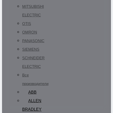
MITSUBISHI
ELECTRIC
OTIS
OMRON
PANASONIC
SIEMENS
SCHNEIDER
ELECTRIC
Все
производители
ABB
ALLEN
BRADLEY