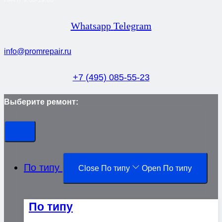
Whatsapp
Telegram
info@promrepair.ru
+7 (495) 085-55-23
Выберите ремонт:
По типу
Close По типу
Open По типу
По типу