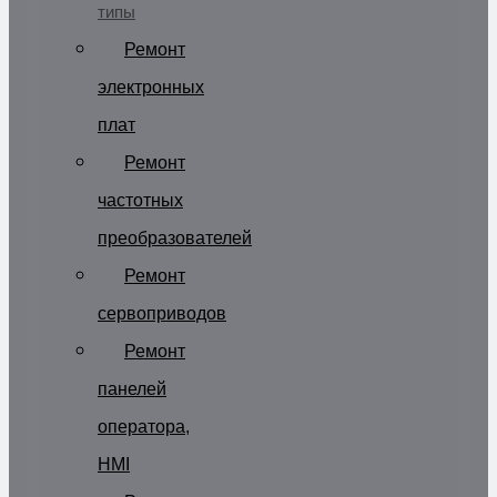
типы
Ремонт
электронных
плат
Ремонт
частотных
преобразователей
Ремонт
сервоприводов
Ремонт
панелей
оператора,
HMI