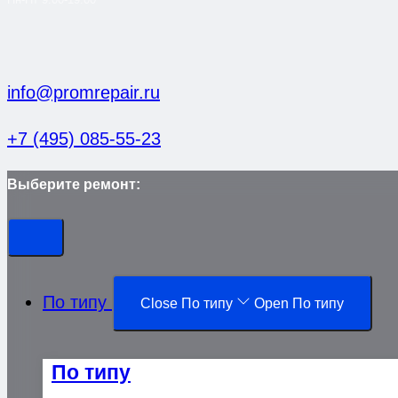
info@promrepair.ru
+7 (495) 085-55-23
Выберите ремонт:
По типу
Close По типу
Open По типу
По типу