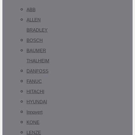
ABB
ALLEN
BRADLEY
BOSCH
BAUMER
THALHEIM
DANFOSS
FANUC
HITACHI
HYUNDAI
Innovert
KONE
LENZE