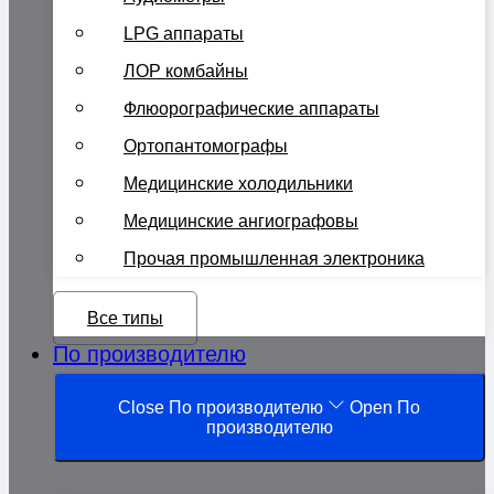
LPG аппараты
ЛОР комбайны
Флюорографические аппараты
Ортопантомографы
Медицинские холодильники
Медицинские ангиографовы
Прочая промышленная электроника
Все типы
По производителю
Close По производителю
Open По
производителю