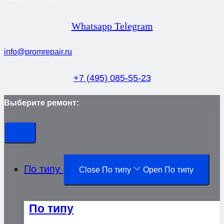
Whatsapp
Telegram
info@promrepair.ru
+7 (495) 085-55-23
Выберите ремонт:
По типу
Close По типу
Open По типу
По типу