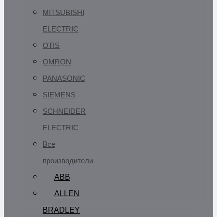
MITSUBISHI
ELECTRIC
OTIS
OMRON
PANASONIC
SIEMENS
SCHNEIDER
ELECTRIC
Все
производители
ABB
ALLEN
BRADLEY