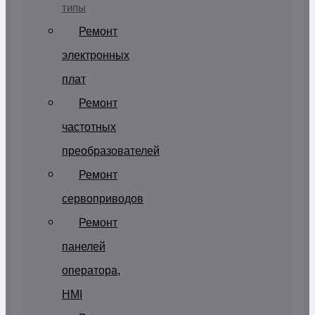
типы
Ремонт
электронных
плат
Ремонт
частотных
преобразователей
Ремонт
сервоприводов
Ремонт
панелей
оператора,
HMI