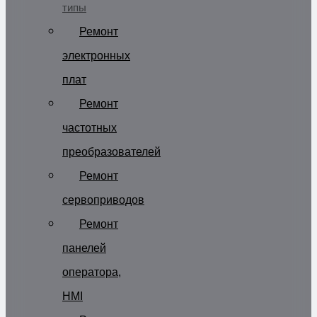
типы
Ремонт
электронных
плат
Ремонт
частотных
преобразователей
Ремонт
сервоприводов
Ремонт
панелей
оператора,
HMI