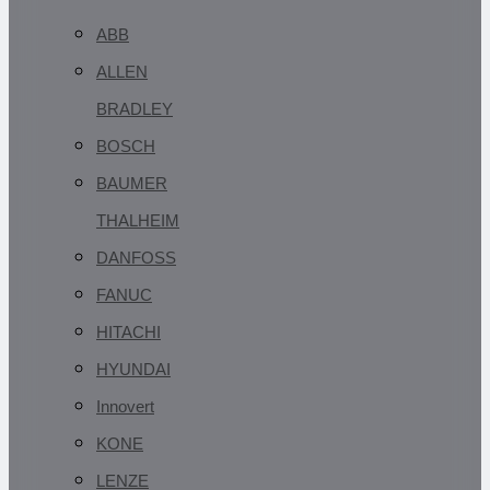
ABB
ALLEN
BRADLEY
BOSCH
BAUMER
THALHEIM
DANFOSS
FANUC
HITACHI
HYUNDAI
Innovert
KONE
LENZE