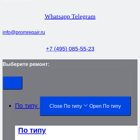
Whatsapp
Telegram
info@promrepair.ru
+7 (495) 085-55-23
Выберите ремонт:
По типу
Close По типу
Open По типу
По типу