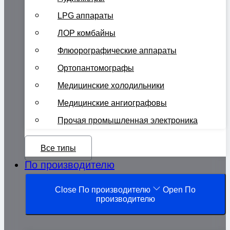
LPG аппараты
ЛОР комбайны
Флюорографические аппараты
Ортопантомографы
Медицинские холодильники
Медицинские ангиографовы
Прочая промышленная электроника
Все типы
По производителю
Close По производителю
Open По
производителю