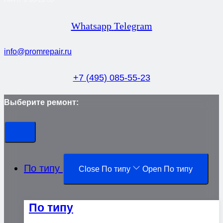
Whatsapp
Telegram
info@promrepair.ru
+7 (495) 085-55-23
Выберите ремонт:
По типу
Close По типу
Open По типу
По типу