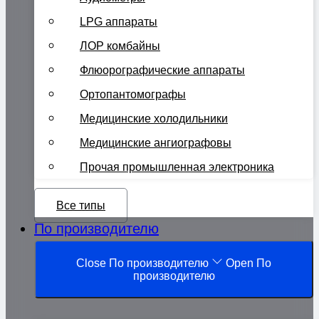
LPG аппараты
ЛОР комбайны
Флюорографические аппараты
Ортопантомографы
Медицинские холодильники
Медицинские ангиографовы
Прочая промышленная электроника
Все типы
По производителю
Close По производителю
Open По
производителю