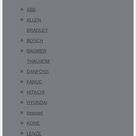
ABB
ALLEN
BRADLEY
BOSCH
BAUMER
THALHEIM
DANFOSS
FANUC
HITACHI
HYUNDAI
Innovert
KONE
LENZE