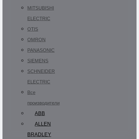
MITSUBISHI
ELECTRIC
OTIS
OMRON
PANASONIC
SIEMENS
SCHNEIDER
ELECTRIC
Все
производители
ABB
ALLEN
BRADLEY