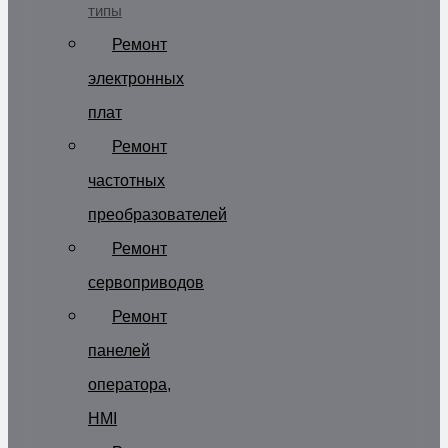
типы
Ремонт
электронных
плат
Ремонт
частотных
преобразователей
Ремонт
сервоприводов
Ремонт
панелей
оператора,
HMI