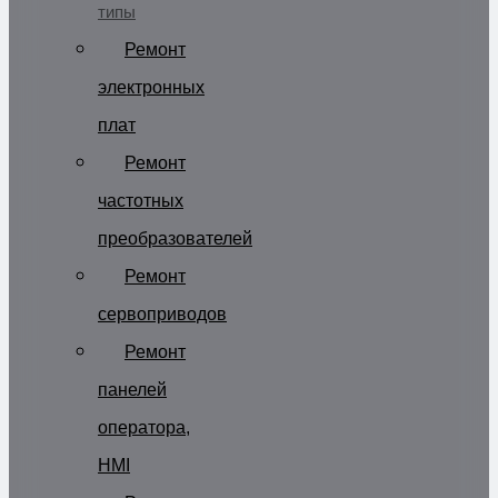
типы
Ремонт
электронных
плат
Ремонт
частотных
преобразователей
Ремонт
сервоприводов
Ремонт
панелей
оператора,
HMI