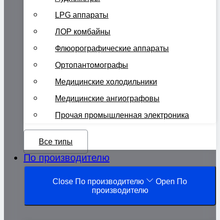
LPG аппараты
ЛОР комбайны
Флюорографические аппараты
Ортопантомографы
Медицинские холодильники
Медицинские ангиографовы
Прочая промышленная электроника
Все типы
По производителю
Close По производителю
Open По
производителю