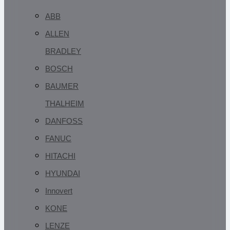
ABB
ALLEN
BRADLEY
BOSCH
BAUMER
THALHEIM
DANFOSS
FANUC
HITACHI
HYUNDAI
Innovert
KONE
LENZE