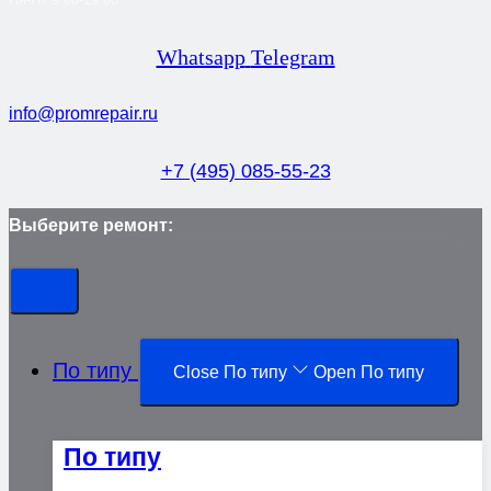
Whatsapp
Telegram
info@promrepair.ru
+7 (495) 085-55-23
Выберите ремонт:
По типу
Close По типу
Open По типу
По типу