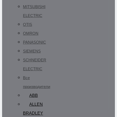
MITSUBISHI
ELECTRIC
OTIS
OMRON
PANASONIC
SIEMENS
SCHNEIDER
ELECTRIC
Все
производители
ABB
ALLEN
BRADLEY