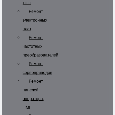
типы
Ремонт
электронных
плат
Ремонт
частотных
преобразователей
Ремонт
сервоприводов
Ремонт
панелей
оператора,
HMI