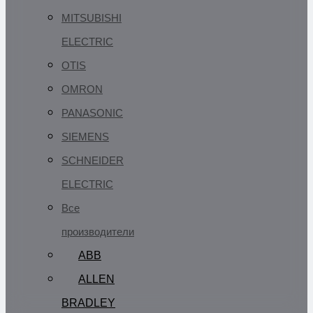
MITSUBISHI
ELECTRIC
OTIS
OMRON
PANASONIC
SIEMENS
SCHNEIDER
ELECTRIC
Все
производители
ABB
ALLEN
BRADLEY