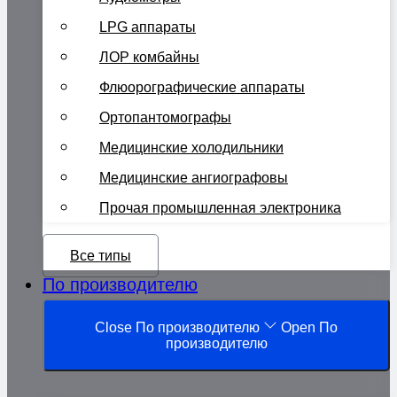
LPG аппараты
ЛОР комбайны
Флюорографические аппараты
Ортопантомографы
Медицинские холодильники
Медицинские ангиографовы
Прочая промышленная электроника
Все типы
По производителю
Close По производителю
Open По
производителю