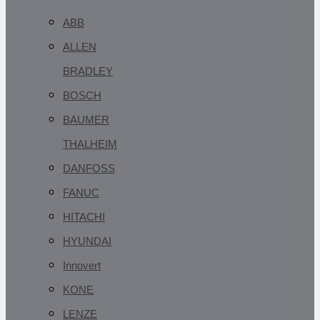
ABB
ALLEN
BRADLEY
BOSCH
BAUMER
THALHEIM
DANFOSS
FANUC
HITACHI
HYUNDAI
Innovert
KONE
LENZE