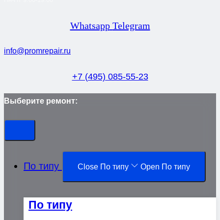
Whatsapp
Telegram
info@promrepair.ru
+7 (495) 085-55-23
Выберите ремонт:
По типу
Close По типу
Open По типу
По типу