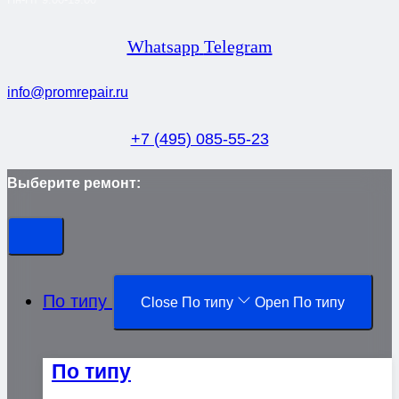
Whatsapp
Telegram
info@promrepair.ru
+7 (495) 085-55-23
Выберите ремонт:
По типу
Close По типу
Open По типу
По типу