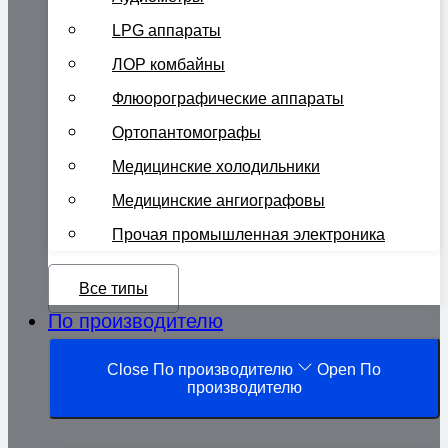
LPG аппараты
ЛОР комбайны
Флюорографические аппараты
Ортопантомографы
Медицинские холодильники
Медицинские ангиографовы
Прочая промышленная электроника
Все типы
По производителю
Close По производителю
Open По
производителю