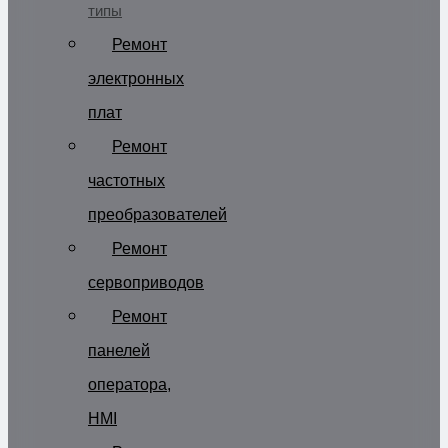
типы
Ремонт
электронных
плат
Ремонт
частотных
преобразователей
Ремонт
сервоприводов
Ремонт
панелей
оператора,
HMI