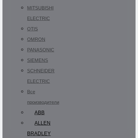
MITSUBISHI
ELECTRIC
OTIS
OMRON
PANASONIC
SIEMENS
SCHNEIDER
ELECTRIC
Все
производители
ABB
ALLEN
BRADLEY