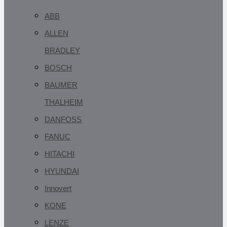
ABB
ALLEN
BRADLEY
BOSCH
BAUMER
THALHEIM
DANFOSS
FANUC
HITACHI
HYUNDAI
Innovert
KONE
LENZE