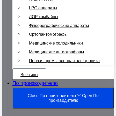
LPG аппараты
ЛОР комбайны
Флюорографические аппараты
Ортопантомографы
Медицинские холодильники
Медицинские ангиографовы
Прочая промышленная электроника
Все типы
По производителю
Close По производителю
Open По
производителю