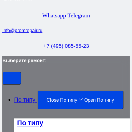
Whatsapp
Telegram
info@promrepair.ru
+7 (495) 085-55-23
Выберите ремонт:
По типу
Close По типу
Open По типу
По типу