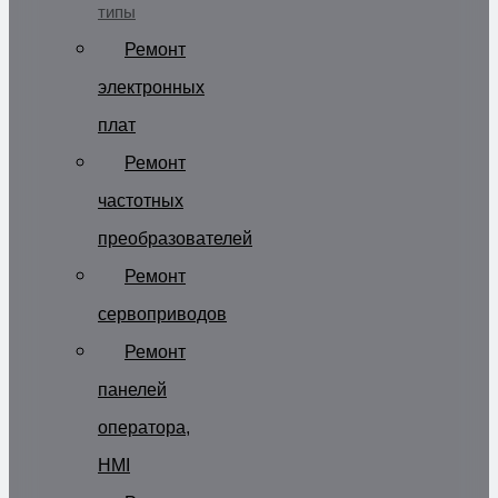
типы
Ремонт
электронных
плат
Ремонт
частотных
преобразователей
Ремонт
сервоприводов
Ремонт
панелей
оператора,
HMI