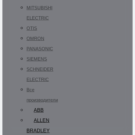
MITSUBISHI
ELECTRIC
OTIS
OMRON
PANASONIC
SIEMENS
SCHNEIDER
ELECTRIC
Все
производители
ABB
ALLEN
BRADLEY