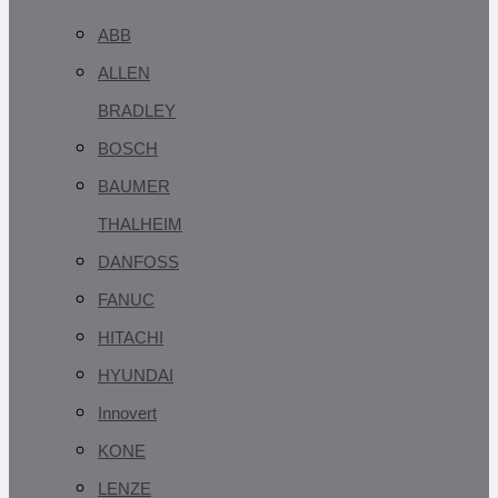
ABB
ALLEN
BRADLEY
BOSCH
BAUMER
THALHEIM
DANFOSS
FANUC
HITACHI
HYUNDAI
Innovert
KONE
LENZE