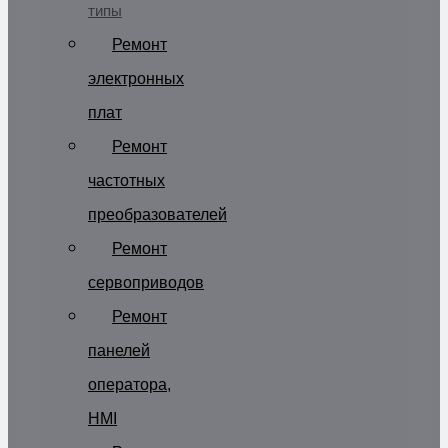
типы
Ремонт
электронных
плат
Ремонт
частотных
преобразователей
Ремонт
сервоприводов
Ремонт
панелей
оператора,
HMI