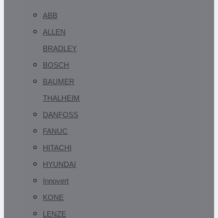
ABB
ALLEN
BRADLEY
BOSCH
BAUMER
THALHEIM
DANFOSS
FANUC
HITACHI
HYUNDAI
Innovert
KONE
LENZE