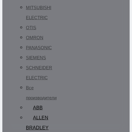
MITSUBISHI
ELECTRIC
OTIS
OMRON
PANASONIC
SIEMENS
SCHNEIDER
ELECTRIC
Все
производители
ABB
ALLEN
BRADLEY