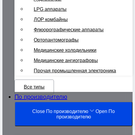
LPG аппараты
ЛОР комбайны
Флюорографические аппараты
Ортопантомографы
Медицинские холодильники
Медицинские ангиографовы
Прочая промышленная электроника
Все типы
По производителю
Close По производителю
Open По
производителю