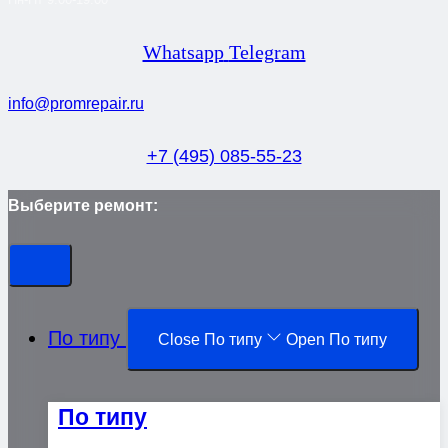
Whatsapp
Telegram
info@promrepair.ru
+7 (495) 085-55-23
Выберите ремонт:
По типу
Close По типу
Open По типу
По типу