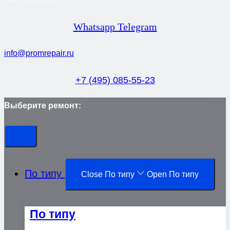
Whatsapp
Telegram
info@promrepair.ru
+7 (495) 085-55-23
Выберите ремонт:
По типу
Close По типу
Open По типу
По типу