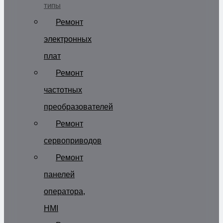
типы
Ремонт
электронных
плат
Ремонт
частотных
преобразователей
Ремонт
сервоприводов
Ремонт
панелей
оператора,
HMI