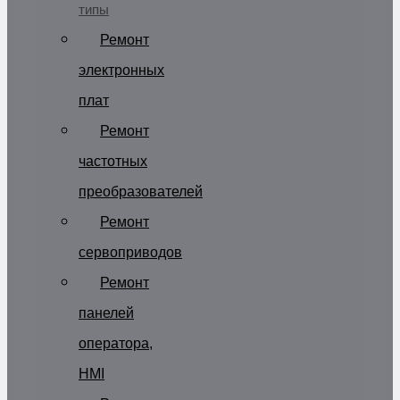
типы
Ремонт
электронных
плат
Ремонт
частотных
преобразователей
Ремонт
сервоприводов
Ремонт
панелей
оператора,
HMI