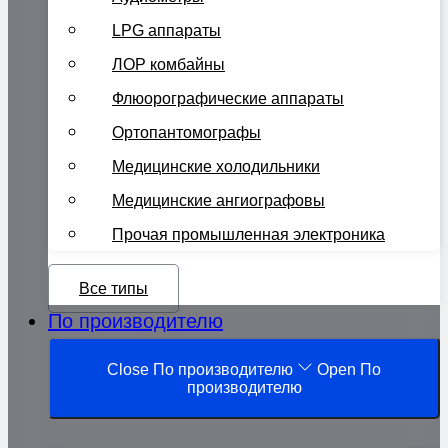
LPG аппараты
ЛОР комбайны
Флюорографические аппараты
Ортопантомографы
Медицинские холодильники
Медицинские ангиографовы
Прочая промышленная электроника
Все типы
По производителю
Close По производителю
Open По
производителю