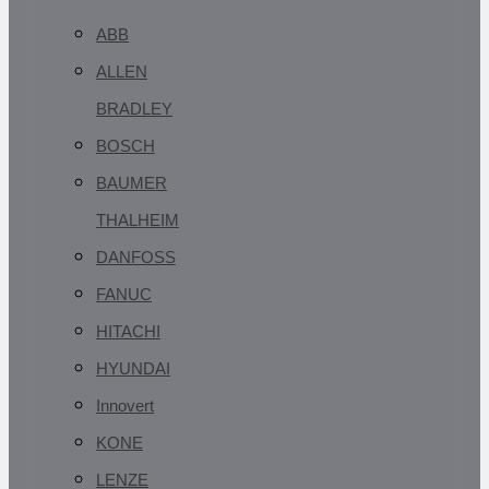
ABB
ALLEN
BRADLEY
BOSCH
BAUMER
THALHEIM
DANFOSS
FANUC
HITACHI
HYUNDAI
Innovert
KONE
LENZE