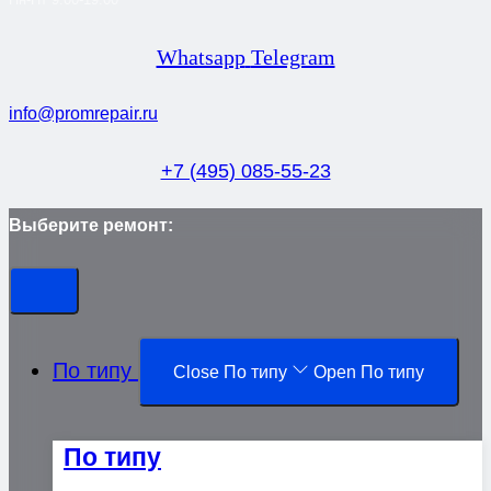
Whatsapp
Telegram
info@promrepair.ru
+7 (495) 085-55-23
Выберите ремонт:
По типу
Close По типу
Open По типу
По типу