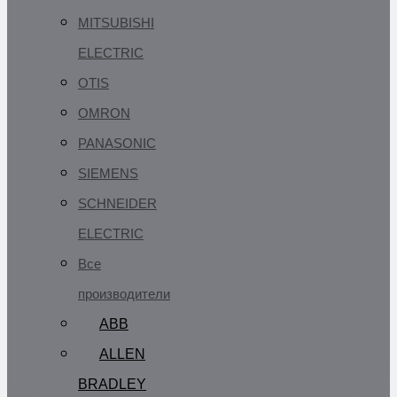
MITSUBISHI
ELECTRIC
OTIS
OMRON
PANASONIC
SIEMENS
SCHNEIDER
ELECTRIC
Все
производители
ABB
ALLEN
BRADLEY