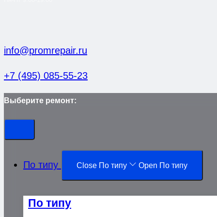
info@promrepair.ru
+7 (495) 085-55-23
Выберите ремонт:
По типу
Close По типу
Open По типу
По типу