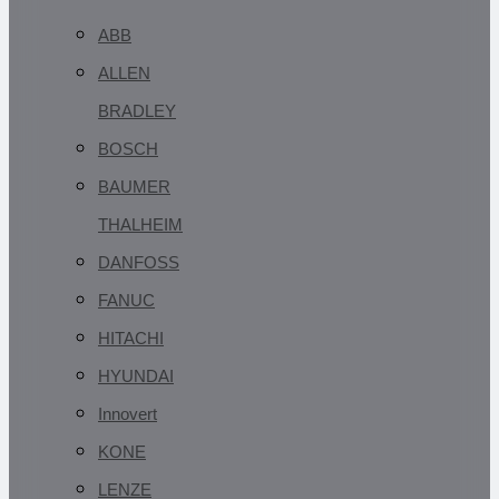
ABB
ALLEN
BRADLEY
BOSCH
BAUMER
THALHEIM
DANFOSS
FANUC
HITACHI
HYUNDAI
Innovert
KONE
LENZE