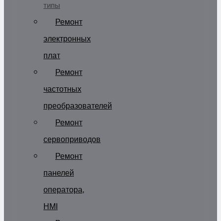
типы
Ремонт
электронных
плат
Ремонт
частотных
преобразователей
Ремонт
сервоприводов
Ремонт
панелей
оператора,
HMI