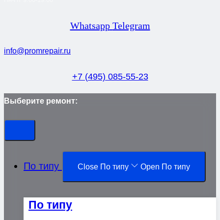
Whatsapp
Telegram
info@promrepair.ru
+7 (495) 085-55-23
Выберите ремонт:
По типу
Close По типу
Open По типу
По типу