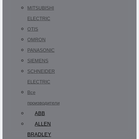
MITSUBISHI
ELECTRIC
OTIS
OMRON
PANASONIC
SIEMENS
SCHNEIDER
ELECTRIC
Все
производители
ABB
ALLEN
BRADLEY