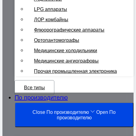
LPG аппараты
ЛОР комбайны
Флюорографические аппараты
Ортопантомографы
Медицинские холодильники
Медицинские ангиографовы
Прочая промышленная электроника
Все типы
По производителю
Close По производителю
Open По
производителю