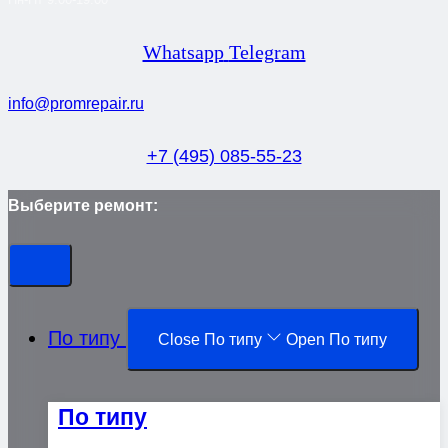
Whatsapp
Telegram
info@promrepair.ru
+7 (495) 085-55-23
Выберите ремонт:
По типу
Close По типу
Open По типу
По типу