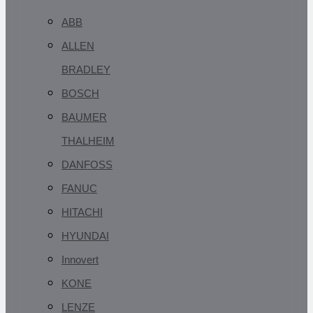
ABB
ALLEN
BRADLEY
BOSCH
BAUMER
THALHEIM
DANFOSS
FANUC
HITACHI
HYUNDAI
Innovert
KONE
LENZE