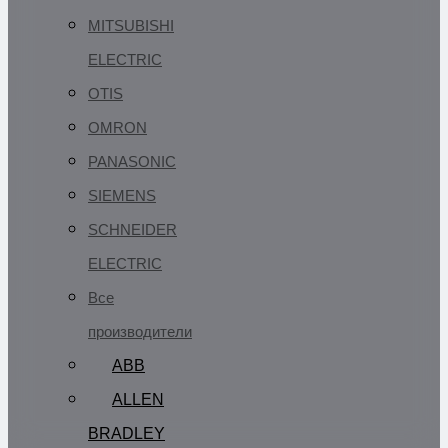
MITSUBISHI
ELECTRIC
OTIS
OMRON
PANASONIC
SIEMENS
SCHNEIDER
ELECTRIC
Все
производители
ABB
ALLEN
BRADLEY