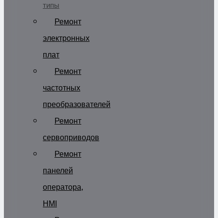
типы
Ремонт
электронных
плат
Ремонт
частотных
преобразователей
Ремонт
сервоприводов
Ремонт
панелей
оператора,
HMI