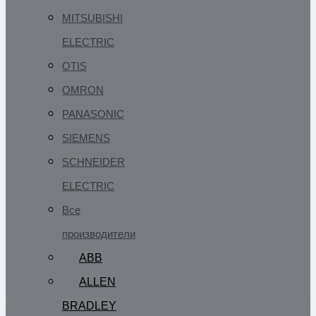
MITSUBISHI
ELECTRIC
OTIS
OMRON
PANASONIC
SIEMENS
SCHNEIDER
ELECTRIC
Все
производители
ABB
ALLEN
BRADLEY