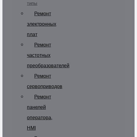
типы
Ремонт
электронных
плат
Ремонт
частотных
преобразователей
Ремонт
сервоприводов
Ремонт
панелей
оператора,
HMI