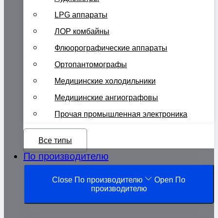
LPG аппараты
ЛОР комбайны
Флюорографические аппараты
Ортопантомографы
Медицинские холодильники
Медицинские ангиографовы
Прочая промышленная электроника
Все типы
По производителю
Close По производителю
Open По
производителю