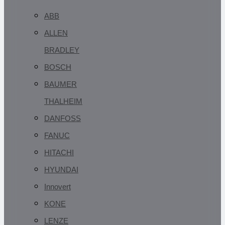
ABB
ALLEN
BRADLEY
BOSCH
BAUMER
THALHEIM
DANFOSS
FANUC
HITACHI
HYUNDAI
Innovert
KONE
LENZE