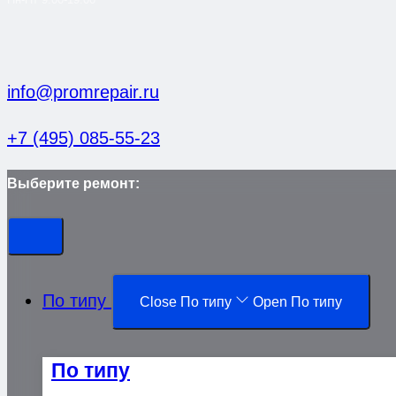
info@promrepair.ru
+7 (495) 085-55-23
Выберите ремонт:
По типу
Close По типу
Open По типу
По типу