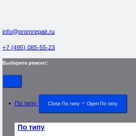
info@promrepair.ru
+7 (495) 085-55-23
Выберите ремонт:
По типу
Close По типу
Open По типу
По типу