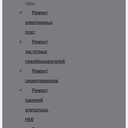
типы
Ремонт
электронных
плат
Ремонт
частотных
преобразователей
Ремонт
сервоприводов
Ремонт
панелей
оператора,
HMI