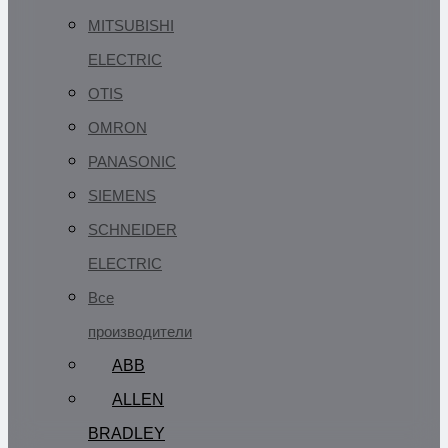
MITSUBISHI
ELECTRIC
OTIS
OMRON
PANASONIC
SIEMENS
SCHNEIDER
ELECTRIC
Все
производители
ABB
ALLEN
BRADLEY