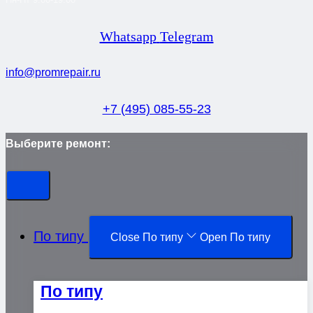
Whatsapp
Telegram
info@promrepair.ru
+7 (495) 085-55-23
Выберите ремонт:
По типу
Close По типу
Open По типу
По типу