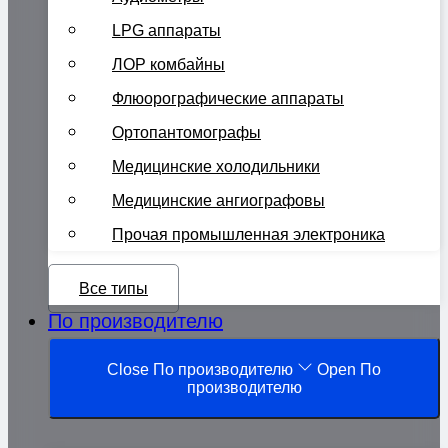
LPG аппараты
ЛОР комбайны
Флюорографические аппараты
Ортопантомографы
Медицинские холодильники
Медицинские ангиографовы
Прочая промышленная электроника
Все типы
По производителю
Close По производителю
Open По
производителю