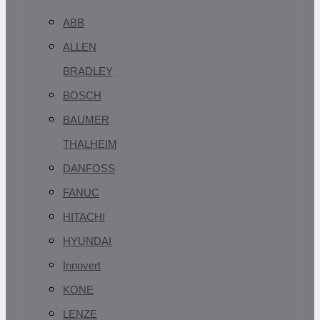
ABB
ALLEN
BRADLEY
BOSCH
BAUMER
THALHEIM
DANFOSS
FANUC
HITACHI
HYUNDAI
Innovert
KONE
LENZE