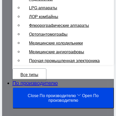
LPG аппараты
ЛОР комбайны
Флюорографические аппараты
Ортопантомографы
Медицинские холодильники
Медицинские ангиографовы
Прочая промышленная электроника
Все типы
По производителю
Close По производителю
Open По
производителю