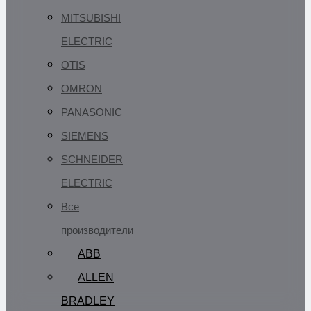
MITSUBISHI
ELECTRIC
OTIS
OMRON
PANASONIC
SIEMENS
SCHNEIDER
ELECTRIC
Все
производители
ABB
ALLEN
BRADLEY