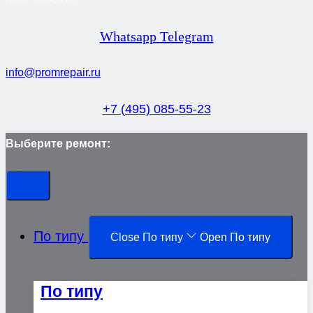
Whatsapp
Telegram
info@promrepair.ru
+7 (495) 085-55-23
Выберите ремонт:
По типу
Close По типу
Open По типу
По типу