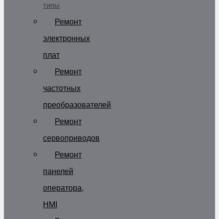
типы
Ремонт
электронных
плат
Ремонт
частотных
преобразователей
Ремонт
сервоприводов
Ремонт
панелей
оператора,
HMI