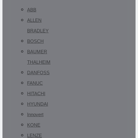
ABB
ALLEN
BRADLEY
BOSCH
BAUMER
THALHEIM
DANFOSS
FANUC
HITACHI
HYUNDAI
Innovert
KONE
LENZE