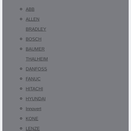
ABB
ALLEN
BRADLEY
BOSCH
BAUMER
THALHEIM
DANFOSS
FANUC
HITACHI
HYUNDAI
Innovert
KONE
LENZE