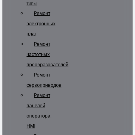
типы
Ремонт
электронных
плат
Ремонт
частотных
преобразователей
Ремонт
сервоприводов
Ремонт
панелей
оператора,
HMI