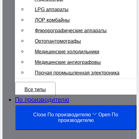
LPG аппараты
ЛОР комбайны
Флюорографические аппараты
Ортопантомографы
Медицинские холодильники
Медицинские ангиографовы
Прочая промышленная электроника
Все типы
По производителю
Close По производителю
Open По
производителю