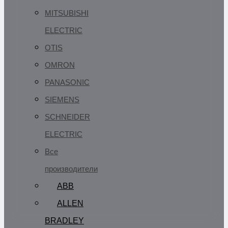
MITSUBISHI
ELECTRIC
OTIS
OMRON
PANASONIC
SIEMENS
SCHNEIDER
ELECTRIC
Все
производители
ABB
ALLEN
BRADLEY