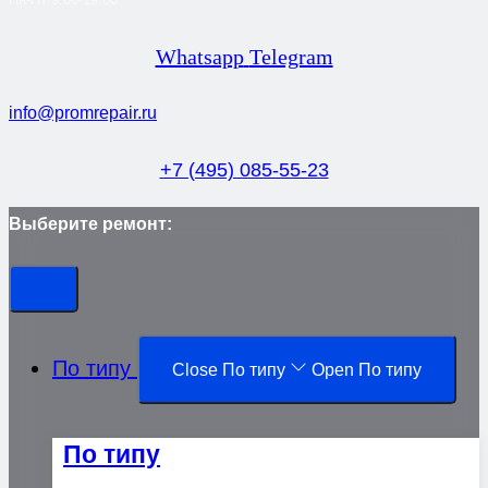
Whatsapp
Telegram
info@promrepair.ru
+7 (495) 085-55-23
Выберите ремонт:
По типу
Close По типу
Open По типу
По типу