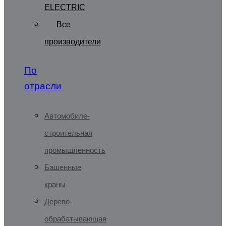
ELECTRIC
Все
производители
По
отрасли
Автомобиле-
строительная
промышленность
Башенные
краны
Дерево-
обрабатывающая