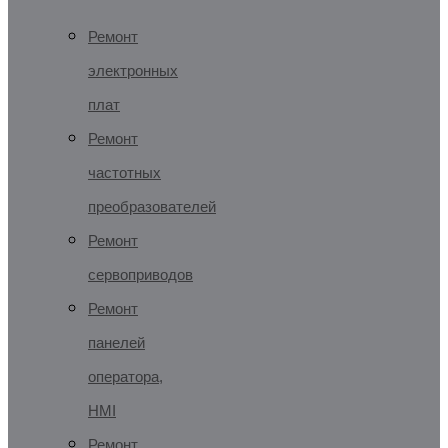
Ремонт
электронных
плат
Ремонт
частотных
преобразователей
Ремонт
сервоприводов
Ремонт
панелей
оператора,
HMI
Ремонт