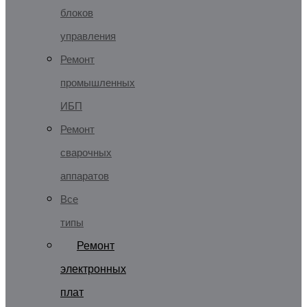
блоков
управления
Ремонт
промышленных
ИБП
Ремонт
сварочных
аппаратов
Все
типы
Ремонт
электронных
плат