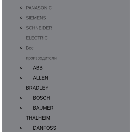
PANASONIC
SIEMENS
SCHNEIDER
ELECTRIC
Все
производители
ABB
ALLEN
BRADLEY
BOSCH
BAUMER
THALHEIM
DANFOSS