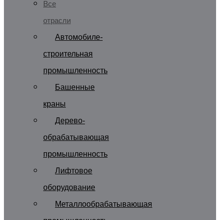
Все
отрасли
Автомобиле-
строительная
промышленность
Башенные
краны
Дерево-
обрабатывающая
промышленность
Лифтовое
оборудование
Металлообрабатывающая