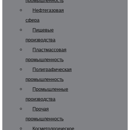
промышленность
Нефтегазовая
сфера
Пищевые
производства
Пластмассовая
промышленность
Полиграфическая
промышленность
Промышленные
производства
Прочая
промышленность
Косметологическое