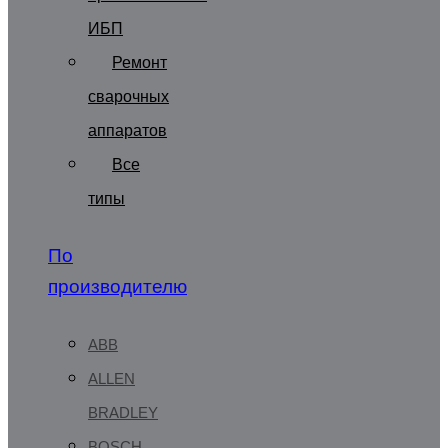
ИБП
Ремонт
сварочных
аппаратов
Все
типы
По
производителю
ABB
ALLEN
BRADLEY
BOSCH