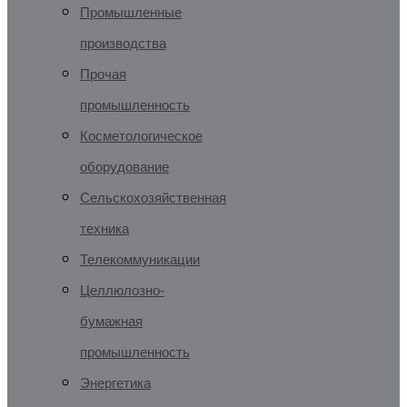
Промышленные
производства
Прочая
промышленность
Косметологическое
оборудование
Сельскохозяйственная
техника
Телекоммуникации
Целлюлозно-
бумажная
промышленность
Энергетика