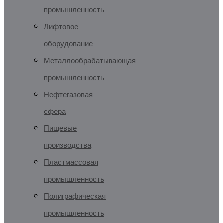
промышленность
Лифтовое
оборудование
Металлообрабатывающая
промышленность
Нефтегазовая
сфера
Пищевые
производства
Пластмассовая
промышленность
Полиграфическая
промышленность